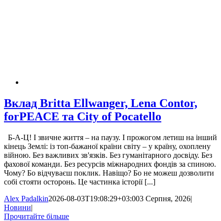
Вклад Britta Ellwanger, Lena Contor,
forPEACE та City of Pocatello
Б-А-Ц! І звичне життя – на паузу. І прожогом летиш на інший
кінець Землі: із топ-бажаної країни світу – у країну, охоплену
війною. Без важливих зв'язків. Без гуманітарного досвіду. Без
фахової команди. Без ресурсів міжнародних фондів за спиною.
Чому? Бо відчуваєш поклик. Навіщо? Бо не можеш дозволити
собі стояти осторонь. Це частинка історії [...]
Alex Padalkin
2026-08-03T19:08:29+03:00
3 Серпня, 2026
|
Новини
|
Прочитайте більше