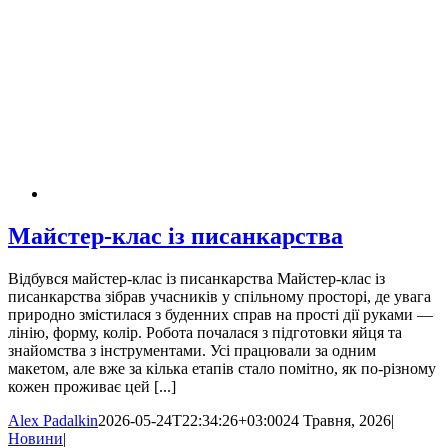
Майстер-клас із писанкарства
Відбувся майстер-клас із писанкарства Майстер-клас із
писанкарства зібрав учасників у спільному просторі, де увага
природно змістилася з буденних справ на прості дії руками —
лінію, форму, колір. Робота почалася з підготовки яйця та
знайомства з інструментами. Усі працювали за одним
макетом, але вже за кілька етапів стало помітно, як по-різному
кожен проживає цей [...]
Alex Padalkin
2026-05-24T22:34:26+03:00
24 Травня, 2026
|
Новини
|