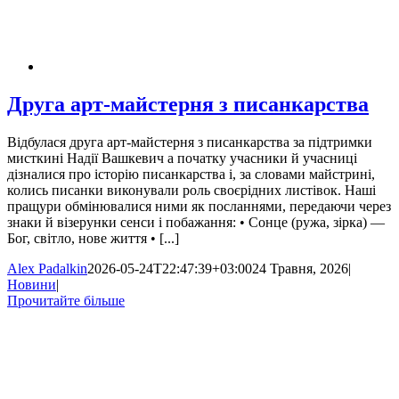
Друга арт-майстерня з писанкарства
Відбулася друга арт-майстерня з писанкарства за підтримки
мисткині Надії Вашкевич а початку учасники й учасниці
дізналися про історію писанкарства і, за словами майстрині,
колись писанки виконували роль своєрідних листівок. Наші
пращури обмінювалися ними як посланнями, передаючи через
знаки й візерунки сенси і побажання: • Сонце (ружа, зірка) —
Бог, світло, нове життя • [...]
Alex Padalkin
2026-05-24T22:47:39+03:00
24 Травня, 2026
|
Новини
|
Прочитайте більше