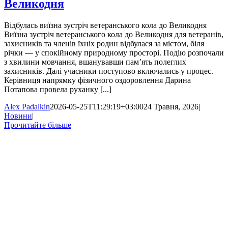
Великодня
Відбулась виїзна зустріч ветеранського кола до Великодня
Виїзна зустріч ветеранського кола до Великодня для ветеранів,
захисників та членів їхніх родин відбулася за містом, біля
річки — у спокійному природному просторі. Подію розпочали
з хвилини мовчання, вшанувавши пам’ять полеглих
захисників. Далі учасники поступово включались у процес.
Керівниця напрямку фізичного оздоровлення Дарина
Потапова провела руханку [...]
Alex Padalkin
2026-05-25T11:29:19+03:00
24 Травня, 2026
|
Новини
|
Прочитайте більше