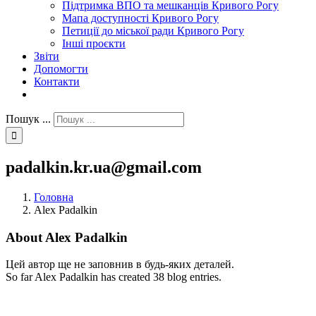
Підтримка ВПО та мешканців Кривого Рогу
Мапа доступності Кривого Рогу
Петиції до міської ради Кривого Рогу
Інші проєкти
Звіти
Допомогти
Контакти
Пошук ...
padalkin.kr.ua@gmail.com
Головна
Alex Padalkin
About
Alex Padalkin
Цей автор ще не заповнив в будь-яких деталей.
So far Alex Padalkin has created 38 blog entries.