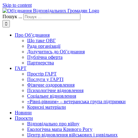
Skip to content
Пошук ...
Про Об’єднання
Що таке ОВГ
Рада організації
Долучитись до Об’єднання
Публічна оферта
Партнерства
ГАРТ
Простір ГАРТ
Послуги у ГАРТІ
Фізичне оздоровлення
Психологічне відновлення
Соціальне відновлення
«Рівні-рівним» – ветеранська група підтримки
Корисні матеріали
Новини
Проєкти
Відповідально про війну
Екологічна мапа Кривого Рогу
Центр відновлення військових і цивільних