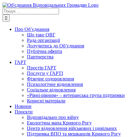
Skip
to
Пошук
content
...
Про Об’єднання
Що таке ОВГ
Рада організації
Долучитись до Об’єднання
Публічна оферта
Партнерства
ГАРТ
Простір ГАРТ
Послуги у ГАРТІ
Фізичне оздоровлення
Психологічне відновлення
Соціальне відновлення
«Рівні-рівним» – ветеранська група підтримки
Корисні матеріали
Новини
Проєкти
Відповідально про війну
Екологічна мапа Кривого Рогу
Центр відновлення військових і цивільних
Підтримка ВПО та мешканців Кривого Рогу