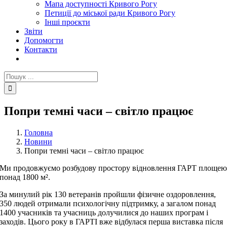
Мапа доступності Кривого Рогу
Петиції до міської ради Кривого Рогу
Інші проєкти
Звіти
Допомогти
Контакти
Пошук
...
Попри темні часи – світло працює
Головна
Новини
Попри темні часи – світло працює
Ми продовжуємо розбудову простору відновлення ГАРТ площе
понад 1800 м².
За минулий рік 130 ветеранів пройшли фізичне оздоровлення,
350 людей отримали психологічну підтримку, а загалом понад
1400 учасників та учасниць долучилися до наших програм і
заходів. Цього року в ГАРТІ вже відбулася перша виставка після