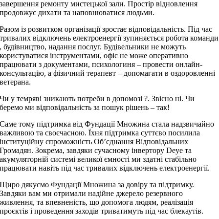
завершення ремонту мистецької зали. Простір відновлення
продовжує дихати та наповнюватися людьми.
Разом із розвитком організації зростає відповідальність. Під час
тривалих відключень електроенергії зупиняється робота команди
, будівництво, надання послуг. Будівельники не можуть
користуватися інструментами, офіс не може оперативно
працювати з документами, психологиня – провести онлайн-
консультацію, а фізичний терапевт – допомагати в оздоровленні
ветерана.
Чи у темряві зникають потреби в допомозі ?. Звісно ні. Чи
беремо ми відповідальність за пошук рішень – так!
Саме тому підтримка від Фундації Множина стала надзвичайно
важливою та своєчасною. Їхня підтримка суттєво посилила
інституційну спроможність Об’єднання Відповідальних
Громадян. Зокрема, завдяки сучасному інвертору Deye та
акумуляторній системі великої ємності ми здатні стабільно
працювати навіть під час тривалих відключень електроенергії.
Щиро дякуємо Фундації Множина за довіру та підтримку.
Завдяки вам ми отримали надійне джерело резервного
живлення, та впевненість, що допомога людям, реалізація
проєктів і проведення заходів триватимуть під час блекаутів.