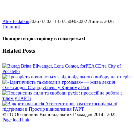
Alex Padalkin
2026-07-02T13:07:50+03:00
2 Липня, 2026
|
Новини
|
Поширити цю сторінку в соцмережах!
Facebook
X
WhatsApp
Telegram
Related Posts
© ГО Об'єднання Відповідальних Громадян 2014 - 2025
Facebook
YouTube
Page load link
Go
to