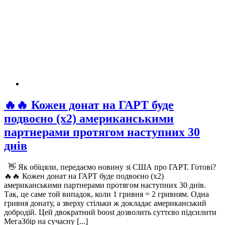
🔥🔥 Кожен донат на ГАРТ буде
подвоєно (x2) американськими
партнерами протягом наступних 30
днів
👋 Як обіцяли, передаємо новину зі США про ГАРТ. Готові?
🔥🔥 Кожен донат на ГАРТ буде подвоєно (x2)
американськими партнерами протягом наступних 30 днів.
Так, це саме той випадок, коли 1 гривня = 2 гривням. Одна
гривня донату, а зверху стільки ж докладає американський
добродій. Цей двократний boost дозволить суттєво підсилити
МегаЗбір на сучасну [...]