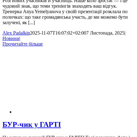
Розі нових учасників й учасниць. Наше коло зростає — і це
чудовий знак, що теми тренінгів знаходять ваш відгук.
Тренерка Anya Yemelyanova у своїй презентації розклала по
поличках: що таке громадянська участь, де ми можемо бути
залучені, як [...]
Alex Padalkin
2025-11-07T16:07:02+02:00
7 Листопада, 2025
|
Новини
|
Прочитайте більше
БУР-чик у ГАРТІ