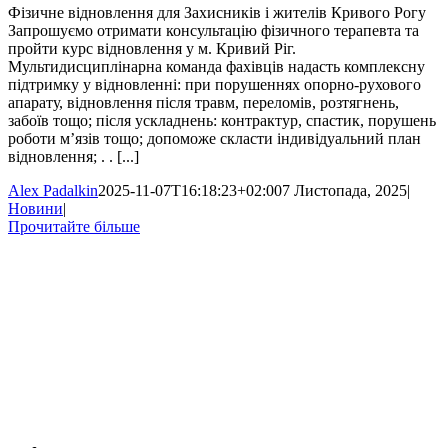
Фізичне відновлення для Захисників і жителів Кривого Рогу
Запрошуємо отримати консультацію фізичного терапевта та
пройти курс відновлення у м. Кривий Ріг.
Мультидисциплінарна команда фахівців надасть комплексну
підтримку у відновленні: при порушеннях опорно-рухового
апарату, відновлення після травм, переломів, розтягнень,
забоїв тощо; після ускладнень: контрактур, спастик, порушень
роботи м’язів тощо; допоможе скласти індивідуальний план
відновлення; . . [...]
Alex Padalkin
2025-11-07T16:18:23+02:00
7 Листопада, 2025
|
Новини
|
Прочитайте більше