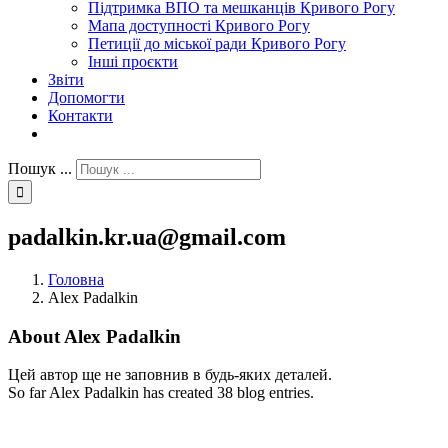
Підтримка ВПО та мешканців Кривого Рогу
Мапа доступності Кривого Рогу
Петиції до міської ради Кривого Рогу
Інші проєкти
Звіти
Допомогти
Контакти
Пошук ...
padalkin.kr.ua@gmail.com
Головна
Alex Padalkin
About
Alex Padalkin
Цей автор ще не заповнив в будь-яких деталей.
So far Alex Padalkin has created 38 blog entries.