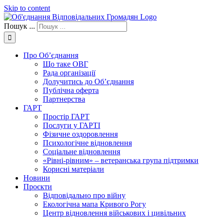
Skip to content
Пошук ...
Про Об’єднання
Що таке ОВГ
Рада організації
Долучитись до Об’єднання
Публічна оферта
Партнерства
ГАРТ
Простір ГАРТ
Послуги у ГАРТІ
Фізичне оздоровлення
Психологічне відновлення
Соціальне відновлення
«Рівні-рівним» – ветеранська група підтримки
Корисні матеріали
Новини
Проєкти
Відповідально про війну
Екологічна мапа Кривого Рогу
Центр відновлення військових і цивільних