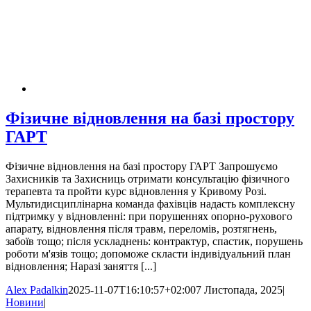
Фізичне відновлення на базі простору
ГАРТ
Фізичне відновлення на базі простору ГАРТ Запрошуємо
Захисників та Захисниць отримати консультацію фізичного
терапевта та пройти курс відновлення у Кривому Розі.
Мультидисциплінарна команда фахівців надасть комплексну
підтримку у відновленні: при порушеннях опорно-рухового
апарату, відновлення після травм, переломів, розтягнень,
забоїв тощо; після ускладнень: контрактур, спастик, порушень
роботи м'язів тощо; допоможе скласти індивідуальний план
відновлення; Наразі заняття [...]
Alex Padalkin
2025-11-07T16:10:57+02:00
7 Листопада, 2025
|
Новини
|