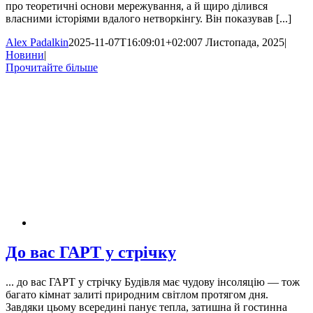
про теоретичні основи мережування, а й щиро ділився
власними історіями вдалого нетворкінгу. Він показував [...]
Alex Padalkin
2025-11-07T16:09:01+02:00
7 Листопада, 2025
|
Новини
|
Прочитайте більше
До вас ГАРТ у стрічку
... до вас ГАРТ у стрічку Будівля має чудову інсоляцію — тож
багато кімнат залиті природним світлом протягом дня.
Завдяки цьому всередині панує тепла, затишна й гостинна