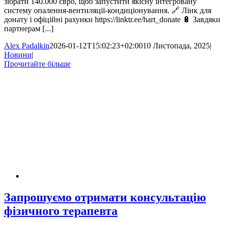
зібрати 140.000 євро, щоб запустити якісну інтегровану
систему опалення-вентиляції-кондиціонування. 🔗 Лінк для
донату і офіційні рахунки https://linktr.ee/hart_donate 🔋 Завдяки
партнерам [...]
Alex Padalkin
2026-01-12T15:02:23+02:00
10 Листопада, 2025
|
Новини
|
Прочитайте більше
Запрошуємо отримати консультацію
фізичного терапевта