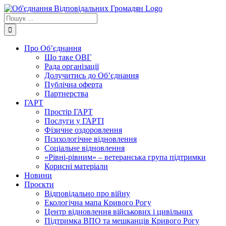
Skip
to
Пошук
content
...
Про Об’єднання
Що таке ОВГ
Рада організації
Долучитись до Об’єднання
Публічна оферта
Партнерства
ГАРТ
Простір ГАРТ
Послуги у ГАРТІ
Фізичне оздоровлення
Психологічне відновлення
Соціальне відновлення
«Рівні-рівним» – ветеранська група підтримки
Корисні матеріали
Новини
Проєкти
Відповідально про війну
Екологічна мапа Кривого Рогу
Центр відновлення військових і цивільних
Підтримка ВПО та мешканців Кривого Рогу