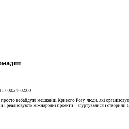
омадян
T17:00:24+02:00
 і просто небайдужі мешканці Кривого Рогу, люди, які організову
и і реалізовують міжнародні проекти – згуртувалися і створили