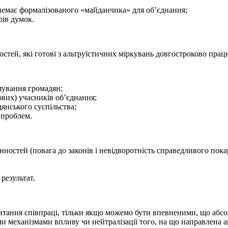
, немає формалізованого «майданчика» для об’єднання;
рів думок.
остей, які готові з альтруїстичних міркувань довгостроково прац
мування громадян;
нових) учасників об’єднання;
янського суспільства;
 проблем.
остей (повага до законів і невідворотність справедливого покар
 результат.
питання співпраці, тільки якщо можемо бути впевненими, що абс
ми механізмами впливу чи нейтралізації того, на що направлена аг