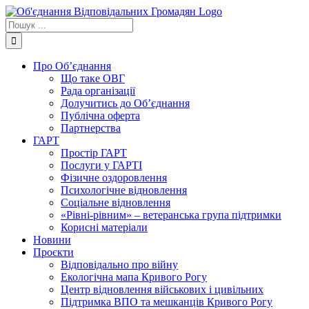
Skip
to
Пошук
content
...
Про Об’єднання
Що таке ОВГ
Рада організації
Долучитись до Об’єднання
Публічна оферта
Партнерства
ГАРТ
Простір ГАРТ
Послуги у ГАРТІ
Фізичне оздоровлення
Психологічне відновлення
Соціальне відновлення
«Рівні-рівним» – ветеранська група підтримки
Корисні матеріали
Новини
Проєкти
Відповідально про війну
Екологічна мапа Кривого Рогу
Центр відновлення військових і цивільних
Підтримка ВПО та мешканців Кривого Рогу