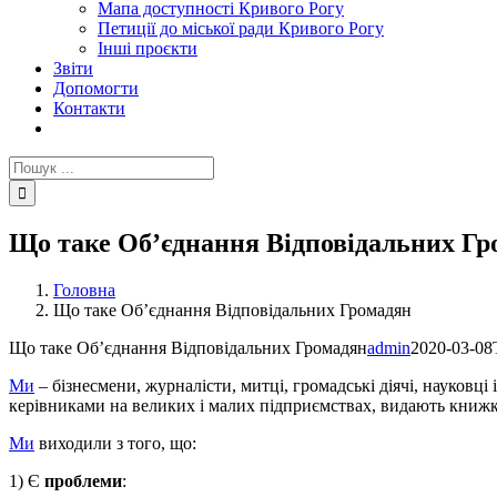
Мапа доступності Кривого Рогу
Петиції до міської ради Кривого Рогу
Інші проєкти
Звіти
Допомогти
Контакти
Пошук
...
Що таке Об’єднання Відповідальних Гр
Головна
Що таке Об’єднання Відповідальних Громадян
Що таке Об’єднання Відповідальних Громадян
admin
2020-03-08
Ми
– бізнесмени, журналісти, митці, громадські діячі, науковці
керівниками на великих і малих підприємствах, видають книжк
Ми
виходили з того, що:
1) Є
проблеми
: