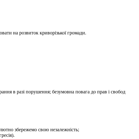
ювати на розвиток криворізької громади.
ання в разі порушення; безумовна повага до прав і свобод
олютно збережемо свою незалежність;
ресія).