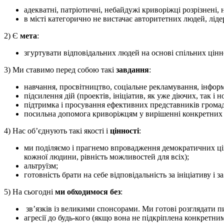
адекватні, патріотичні, небайдужі криворіжці розрізнені
в місті категорично не вистачає авторитетних людей, ліде
2) Є
мета
:
згуртувати відповідальних людей на основі спільних цінн
3) Ми ставимо перед собою такі
завдання
:
навчання, просвітництво, соціальне рекламування, інфор
підсилення дій (проектів, ініціатив, як уже діючих, так і 
підтримка і просування ефективних представників громад
посильна допомога криворіжцям у вирішенні конкретних
4) Нас об’єднують такі якості і
цінності
:
ми поділяємо і прагнемо впровадження демократичних цінн
кожної людини, рівність можливостей для всіх);
альтруїзм;
готовність брати на себе відповідальність за ініціативу і за
5) На сьогодні
ми обходимося без
:
зв’язків із великими спонсорами. Ми готові розглядати 
агресії до будь-кого (якщо вона не підкріплена конкретни