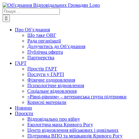
Skip
to
Пошук
content
...
Про Об’єднання
Що таке ОВГ
Рада організації
Долучитись до Об’єднання
Публічна оферта
Партнерства
ГАРТ
Простір ГАРТ
Послуги у ГАРТІ
Фізичне оздоровлення
Психологічне відновлення
Соціальне відновлення
«Рівні-рівним» – ветеранська група підтримки
Корисні матеріали
Новини
Проєкти
Відповідально про війну
Екологічна мапа Кривого Рогу
Центр відновлення військових і цивільних
Підтримка ВПО та мешканців Кривого Рогу