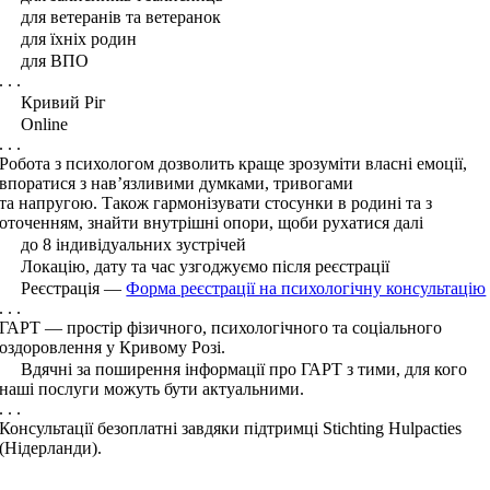
для ветеранів та ветеранок
для їхніх родин
для ВПО
. . .
Кривий Ріг
Online
. . .
Робота з психологом дозволить краще зрозуміти власні емоції,
впоратися з нав’язливими думками, тривогами
та напругою. Також гармонізувати стосунки в родині та з
оточенням, знайти внутрішні опори, щоби рухатися далі
до 8 індивідуальних зустрічей
Локацію, дату та час узгоджуємо після реєстрації
Реєстрація —
Форма реєстрації на психологічну консультацію
. . .
ГАРТ — простір фізичного, психологічного та соціального
оздоровлення у Кривому Розі.
Вдячні за поширення інформації про ГАРТ з тими, для кого
наші послуги можуть бути актуальними.
. . .
Консультації безоплатні завдяки підтримці Stichting Hulpacties
(Нідерланди).