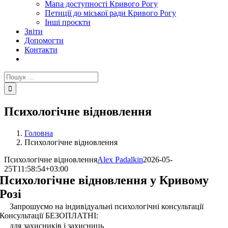
Мапа доступності Кривого Рогу
Петиції до міської ради Кривого Рогу
Інші проєкти
Звіти
Допомогти
Контакти
Пошук
...
Психологічне відновлення
Головна
Психологічне відновлення
Психологічне відновлення
Alex Padalkin
2026-05-
25T11:58:54+03:00
Психологічне відновлення у Кривому
Розі
Запрошуємо на індивідуальні психологічні консультації
Консультації БЕЗОПЛАТНІ:
для захисників і захисниць