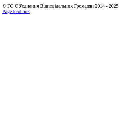
© ГО Об'єднання Відповідальних Громадян 2014 - 2025
Facebook
YouTube
Page load link
Go
to
Top