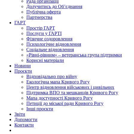
Рада організації
Долучитись до Об’єднання
Публічна оферта
Партнерства
ГАРТ
Простір ГАРТ
Послуги у ГАРТІ
Фізичне оздоровлення
Психологічне відновлення
Соціальне відновлення
«Рівні-рівним» – ветеранська група підтримки
Корисні матеріали
Новини
Проєкти
Відповідально про війну
Екологічна мапа Кривого Рогу
Центр відновлення військових і цивільних
Підтримка ВПО та мешканців Кривого Рогу
Мапа доступності Кривого Рогу
Петиції до міської ради Кривого Рогу
Інші проєкти
Звіти
Допомогти
Контакти