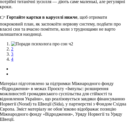
потрібні титанічні зусилля — діють саме маленькі, але регулярні
кроки.
👉
Гортайте картки в каруселі нижче
, щоб отримати
покроковий план, як заспокоїти нервову систему, подбати про
власні сни та вчасно помітити, коли з труднощами не варто
залишатися наодинці.
1
2
3
4
Матеріал підготовлено за підтримки Міжнародного фонду
«Відродження» в межах Проєкту «Імпульс: розширення
можливостей громадянського суспільства для стійкості та
відновлення України», що реалізовується завдяки фінансуванню
Норвегії (Norad) та Швеції (Sida), у партнерстві з Фондом Східна
Європа. Зміст матеріалу не обов’язково відображає позицію
Міжнародного фонду «Відродження», Уряду Норвегії та Уряду
Швеції.