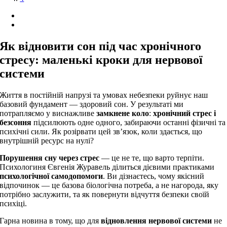
Як відновити сон під час хронічного
стресу: маленькі кроки для нервової
системи
Життя в постійній напрузі та умовах небезпеки руйнує наш
базовий фундамент — здоровий сон. У результаті ми
потрапляємо у виснажливе
замкнене коло
:
хронічний стрес і
безсоння
підсилюють одне одного, забираючи останні фізичні та
психічні сили. Як розірвати цей зв’язок, коли здається, що
внутрішній ресурс на нулі?
Порушення сну через стрес
— це не те, що варто терпіти.
Психологиня Євгенія Журавель ділиться дієвими практиками
психологічної самодопомоги
. Ви дізнаєтесь, чому якісний
відпочинок — це базова біологічна потреба, а не нагорода, яку
потрібно заслужити, та як повернути відчуття безпеки своїй
психіці.
Гарна новина в тому, що для
відновлення нервової системи
не