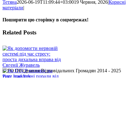
Тетяна
2026-06-19T11:09:44+03:00
19 Червня, 2026
|
Корисні
матеріали
|
Поширити цю сторінку в соцмережах!
Facebook
X
WhatsApp
Telegram
Related Posts
© ГО Об'єднання Відповідальних Громадян 2014 - 2025
Facebook
YouTube
Page load link
Go
to
Top