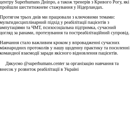
центру Superhumans Дніпро, а також тренерів з Кривого Рогу, які
пройшли шеститижневе стажування у Нідерландах.
Протягом трьох днів ми працювали з ключовими темами:
мультидисциплінарний підхід у реабілітації пацієнтів з
ампутаціями та ЧМТ, психосоціальна підтримка, сучасний
догляд за ранами, протезування та постреабілітаційний супровід.
Навчання стало важливим кроком у впровадженні сучасних
міжнародних протоколів у нашу щоденну практику та посиленні
командної взаємодії заради якісного відновлення пацієнтів.
Дякуємо @superhumans.center за організацію навчання та
внесок у розвиток реабілітації в Україні