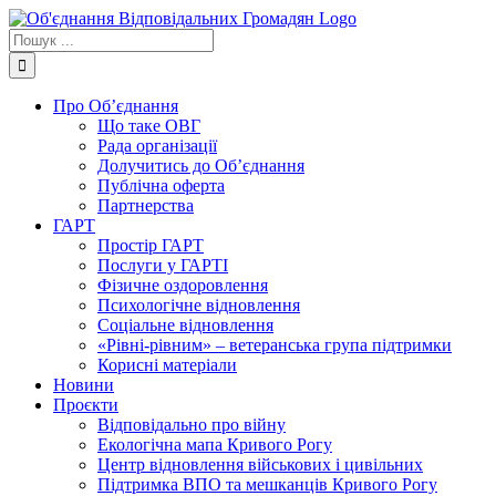
Skip
to
Пошук
content
...
Про Об’єднання
Що таке ОВГ
Рада організації
Долучитись до Об’єднання
Публічна оферта
Партнерства
ГАРТ
Простір ГАРТ
Послуги у ГАРТІ
Фізичне оздоровлення
Психологічне відновлення
Соціальне відновлення
«Рівні-рівним» – ветеранська група підтримки
Корисні матеріали
Новини
Проєкти
Відповідально про війну
Екологічна мапа Кривого Рогу
Центр відновлення військових і цивільних
Підтримка ВПО та мешканців Кривого Рогу