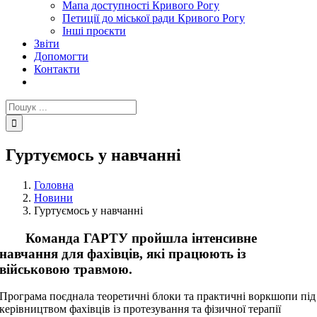
Мапа доступності Кривого Рогу
Петиції до міської ради Кривого Рогу
Інші проєкти
Звіти
Допомогти
Контакти
Пошук
...
Гуртуємось у навчанні
Головна
Новини
Гуртуємось у навчанні
Команда ГАРТУ пройшла інтенсивне
навчання для фахівців, які працюють із
військовою травмою.
Програма поєднала теоретичні блоки та практичні воркшопи під
керівництвом фахівців із протезування та фізичної терапії