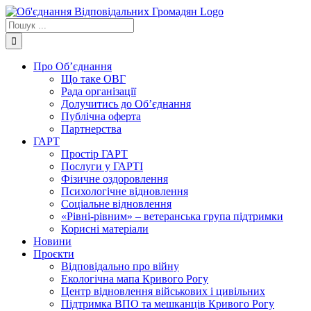
Skip
to
Пошук
content
...
Про Об’єднання
Що таке ОВГ
Рада організації
Долучитись до Об’єднання
Публічна оферта
Партнерства
ГАРТ
Простір ГАРТ
Послуги у ГАРТІ
Фізичне оздоровлення
Психологічне відновлення
Соціальне відновлення
«Рівні-рівним» – ветеранська група підтримки
Корисні матеріали
Новини
Проєкти
Відповідально про війну
Екологічна мапа Кривого Рогу
Центр відновлення військових і цивільних
Підтримка ВПО та мешканців Кривого Рогу