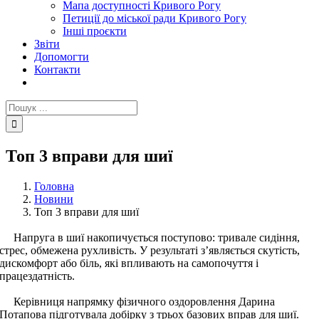
Мапа доступності Кривого Рогу
Петиції до міської ради Кривого Рогу
Інші проєкти
Звіти
Допомогти
Контакти
Пошук
...
Топ 3 вправи для шиї
Головна
Новини
Топ 3 вправи для шиї
Напруга в шиї накопичується поступово: тривале сидіння,
стрес, обмежена рухливість. У результаті з’являється скутість,
дискомфорт або біль, які впливають на самопочуття і
працездатність.
Керівниця напрямку фізичного оздоровлення Дарина
Потапова підготувала добірку з трьох базових вправ для шиї.