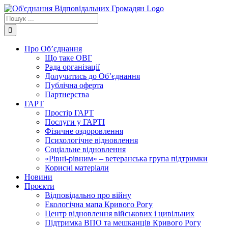
Skip
to
Пошук
content
...
Про Об’єднання
Що таке ОВГ
Рада організації
Долучитись до Об’єднання
Публічна оферта
Партнерства
ГАРТ
Простір ГАРТ
Послуги у ГАРТІ
Фізичне оздоровлення
Психологічне відновлення
Соціальне відновлення
«Рівні-рівним» – ветеранська група підтримки
Корисні матеріали
Новини
Проєкти
Відповідально про війну
Екологічна мапа Кривого Рогу
Центр відновлення військових і цивільних
Підтримка ВПО та мешканців Кривого Рогу