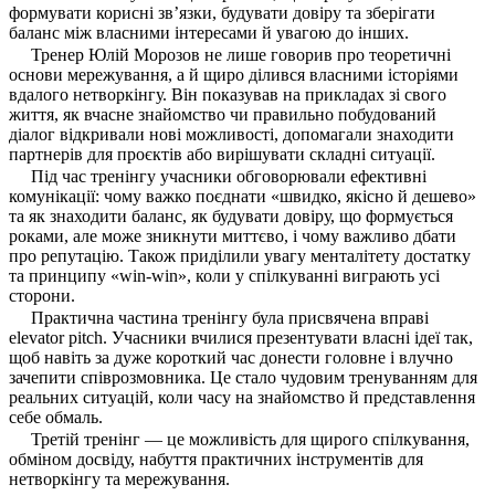
формувати корисні зв’язки, будувати довіру та зберігати
баланс між власними інтересами й увагою до інших.
Тренер Юлій Морозов не лише говорив про теоретичні
основи мережування, а й щиро ділився власними історіями
вдалого нетворкінгу. Він показував на прикладах зі свого
життя, як вчасне знайомство чи правильно побудований
діалог відкривали нові можливості, допомагали знаходити
партнерів для проєктів або вирішувати складні ситуації.
Під час тренінгу учасники обговорювали ефективні
комунікації: чому важко поєднати «швидко, якісно й дешево»
та як знаходити баланс, як будувати довіру, що формується
роками, але може зникнути миттєво, і чому важливо дбати
про репутацію. Також приділили увагу менталітету достатку
та принципу «win-win», коли у спілкуванні виграють усі
сторони.
Практична частина тренінгу була присвячена вправі
elevator pitch. Учасники вчилися презентувати власні ідеї так,
щоб навіть за дуже короткий час донести головне і влучно
зачепити співрозмовника. Це стало чудовим тренуванням для
реальних ситуацій, коли часу на знайомство й представлення
себе обмаль.
Третій тренінг — це можливість для щирого спілкування,
обміном досвіду, набуття практичних інструментів для
нетворкінгу та мережування.