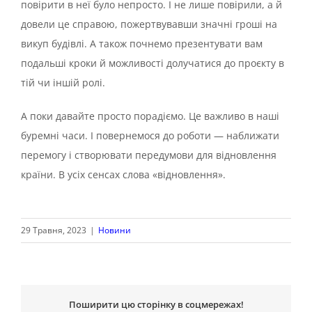
повірити в неї було непросто. І не лише повірили, а й
довели це справою, пожертвувавши значні гроші на
викуп будівлі. А також почнемо презентувати вам
подальші кроки й можливості долучатися до проєкту в
тій чи іншій ролі.
А поки давайте просто порадіємо. Це важливо в наші
буремні часи. І повернемося до роботи — наближати
перемогу і створювати передумови для відновлення
країни. В усіх сенсах слова «відновлення».
29 Травня, 2023
|
Новини
Поширити цю сторінку в соцмережах!