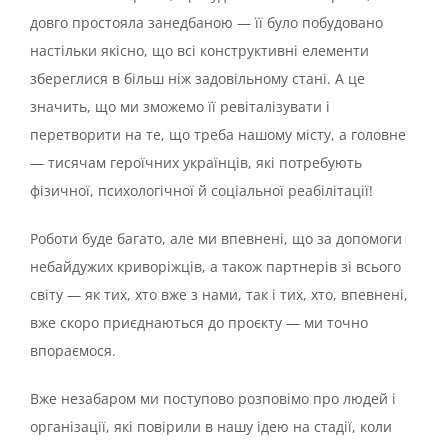
довго простояла занедбаною — її було побудовано
настільки якісно, що всі конструктивні елементи
збереглися в більш ніж задовільному стані. А це
значить, що ми зможемо її ревіталізувати і
перетворити на те, що треба нашому місту, а головне
— тисячам героїчних українців, які потребують
фізичної, психологічної й соціальної реабілітації!
Роботи буде багато, але ми впевнені, що за допомоги
небайдужих криворіжців, а також партнерів зі всього
світу — як тих, хто вже з нами, так і тих, хто, впевнені,
вже скоро приєднаються до проєкту — ми точно
впораємося.
Вже незабаром ми поступово розповімо про людей і
організації, які повірили в нашу ідею на стадії, коли