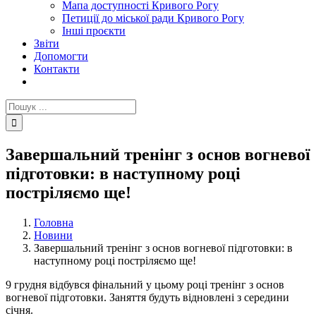
Мапа доступності Кривого Рогу
Петиції до міської ради Кривого Рогу
Інші проєкти
Звіти
Допомогти
Контакти
Пошук
...
Завершальний тренінг з основ вогневої
підготовки: в наступному році
постріляємо ще!
Головна
Новини
Завершальний тренінг з основ вогневої підготовки: в
наступному році постріляємо ще!
9 грудня відбувся фінальний у цьому році тренінг з основ
вогневої підготовки. Заняття будуть відновлені з середини
січня.