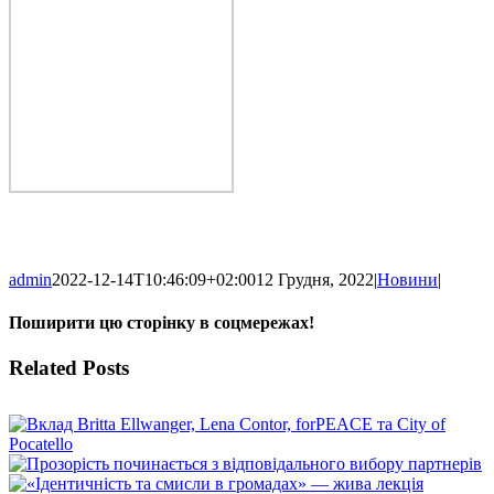
admin
2022-12-14T10:46:09+02:00
12 Грудня, 2022
|
Новини
|
Поширити цю сторінку в соцмережах!
Facebook
X
WhatsApp
Telegram
Related Posts