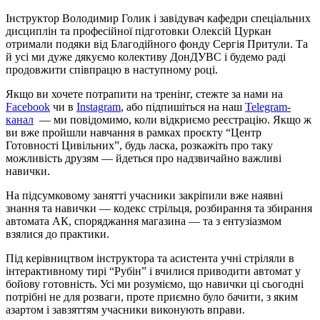
Інструктор Володимир Голик і завідувач кафедри спеціальних
дисциплін та професійної підготовки Олексій Цуркан
отримали подяки від Благодійного фонду Сергія Притули. Та
й усі ми дуже дякуємо колективу ДонДУВС і будемо раді
продовжити співпрацю в наступному році.
Якщо ви хочете потрапити на тренінг, стежте за нами на
Facebook
чи в
Instagram
, або підпишіться на наш
Telegram-
канал
— ми повідомимо, коли відкриємо реєстрацію. Якщо ж
ви вже пройшли навчання в рамках проєкту “Центр
Готовності Цивільних”, будь ласка, розкажіть про таку
можливість друзям — йдеться про надзвичайно важливі
навички.
На підсумковому занятті учасники закріпили вже наявні
знання та навички — кодекс стрільця, розбирання та збирання
автомата АК, споряджання магазина — та з ентузіазмом
взялися до практики.
Під керівництвом інструктора та асистента учні стріляли в
інтерактивному тирі “Рубін” і вчилися приводити автомат у
бойову готовність. Усі ми розуміємо, що навички ці сьогодні
потрібні не для розваги, проте приємно було бачити, з яким
азартом і завзяттям учасники виконують вправи.