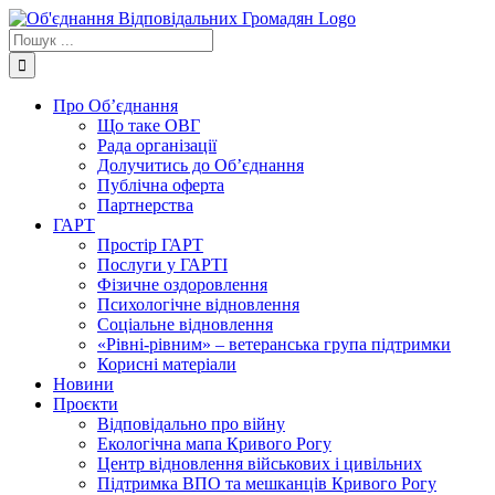
Skip
to
Пошук
content
...
Про Об’єднання
Що таке ОВГ
Рада організації
Долучитись до Об’єднання
Публічна оферта
Партнерства
ГАРТ
Простір ГАРТ
Послуги у ГАРТІ
Фізичне оздоровлення
Психологічне відновлення
Соціальне відновлення
«Рівні-рівним» – ветеранська група підтримки
Корисні матеріали
Новини
Проєкти
Відповідально про війну
Екологічна мапа Кривого Рогу
Центр відновлення військових і цивільних
Підтримка ВПО та мешканців Кривого Рогу