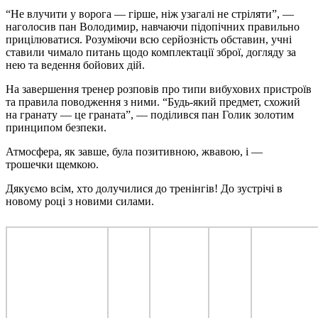
“Не влучити у ворога — гірше, ніж узагалі не стріляти”, —
наголосив пан Володимир, навчаючи підопічних правильно
прицілюватися. Розуміючи всю серйозність обставин, учні
ставили чимало питань щодо комплектації зброї, догляду за
нею та ведення бойових дій.
На завершення тренер розповів про типи вибухових пристроїв
та правила поводження з ними. “Будь-який предмет, схожий
на гранату — це граната”, — поділився пан Голик золотим
принципом безпеки.
Атмосфера, як завше, була позитивною, жвавою, і —
трошечки щемкою.
Дякуємо всім, хто долучилися до тренінгів! До зустрічі в
новому році з новими силами.