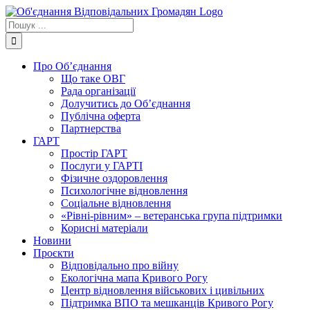
Skip
to
Пошук
content
...
Про Об’єднання
Що таке ОВГ
Рада організації
Долучитись до Об’єднання
Публічна оферта
Партнерства
ГАРТ
Простір ГАРТ
Послуги у ГАРТІ
Фізичне оздоровлення
Психологічне відновлення
Соціальне відновлення
«Рівні-рівним» – ветеранська група підтримки
Корисні матеріали
Новини
Проєкти
Відповідально про війну
Екологічна мапа Кривого Рогу
Центр відновлення військових і цивільних
Підтримка ВПО та мешканців Кривого Рогу