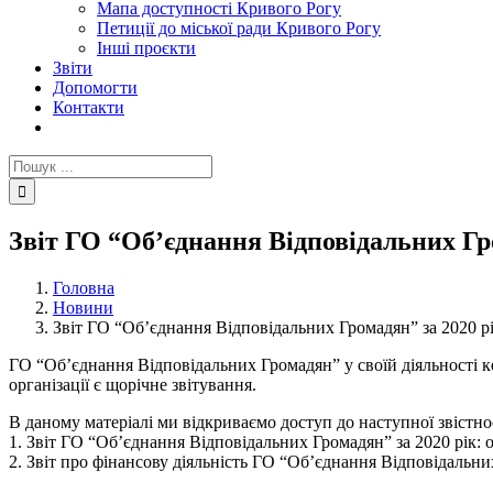
Мапа доступності Кривого Рогу
Петиції до міської ради Кривого Рогу
Інші проєкти
Звіти
Допомогти
Контакти
Пошук
...
Звіт ГО “Об’єднання Відповідальних Гр
Головна
Новини
Звіт ГО “Об’єднання Відповідальних Громадян” за 2020 р
ГО “Об’єднання Відповідальних Громадян” у своїй діяльності к
організації є щорічне звітування.
В даному матеріалі ми відкриваємо доступ до наступної звістнос
1. Звіт ГО “Об’єднання Відповідальних Громадян” за 2020 рік: 
2. Звіт про фінансову діяльність ГО “Об’єднання Відповідальних