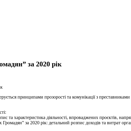
омадян” за 2020 рік
ік
ерується принципами прозорості та комунікації з преставниками 
ті:
опис та характеристика діяльності, впроваджених проєктів, напр
 Громадян” за 2020 рік: детальний розпис доходів та витрат орга