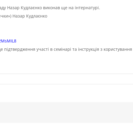
ду Назар Кудлаєнко виконав ще на інтернатурі.
сячки») Назар Кудлаєнко
y/2MsMIL8
де підтвердження участі в семінарі та інструкція з користуванн