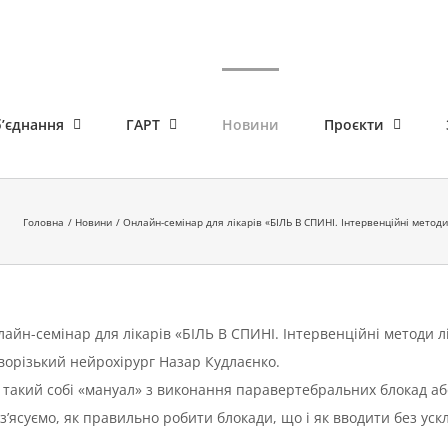
’єднання
ГАРТ
Новини
Проєкти
Головна
Новини
Онлайн-семінар для лікарів «БІЛЬ В СПИНІ. Інтервенційні метод
лайн-семінар для лікарів «БІЛЬ В СПИНІ. Інтервенційні методи 
орізький нейрохірург Назар Кудлаєнко.
такий собі «мануал» з виконання паравертебральних блокад аб
з’ясуємо, як правильно робити блокади, що і як вводити без ус