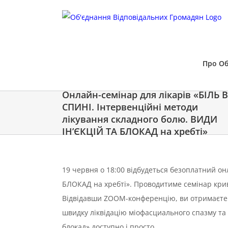
Skip
to
content
Про Об
Онлайн-семінар для лікарів «БІЛЬ В
СПИНІ. Інтервенційні методи
лікування складного болю. ВИДИ
ІН’ЄКЦІЙ ТА БЛОКАД на хребті»
19 червня о 18:00 відбудеться безоплатний он
БЛОКАД на хребті». Проводитиме семінар крив
Відвідавши ZOOM-конференцію, ви отримаєте 
швидку ліквідацію міофасциального спазму та 
блокад» доступно і просто.