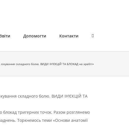
Звіти
Допомогти
Контакти
и лікування складного болю. ВИДИ ІН’ЄКЦІЙ ТА БЛОКАД на хребті»
лікування складного болю. ВИДИ ІН’ЄКЦІЙ ТА
о блокад тригерних точок. Разом розглянемо
кладнень. Торкнемось теми «Основи анатомії