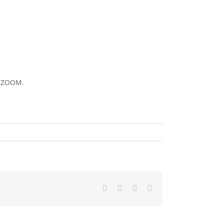
я ZOOM.
Facebook
X
WhatsApp
Telegram