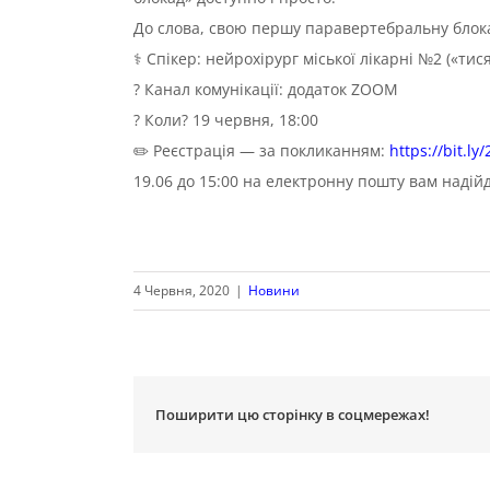
До слова, свою першу паравертебральну блока
⚕️ Спікер: нейрохірург міської лікарні №2 («ти
? Канал комунікації: додаток ZOOM
? Коли? 19 червня, 18:00
✏️ Реєстрація — за покликанням:
https://bit.l
19.06 до 15:00 на електронну пошту вам надій
4 Червня, 2020
|
Новини
Поширити цю сторінку в соцмережах!