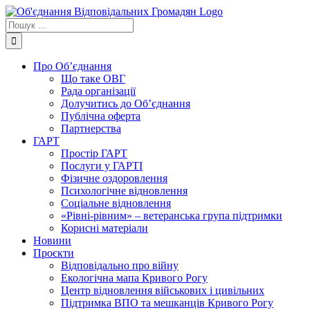
Skip
to
Пошук
content
...
Про Об’єднання
Що таке ОВГ
Рада організації
Долучитись до Об’єднання
Публічна оферта
Партнерства
ГАРТ
Простір ГАРТ
Послуги у ГАРТІ
Фізичне оздоровлення
Психологічне відновлення
Соціальне відновлення
«Рівні-рівним» – ветеранська група підтримки
Корисні матеріали
Новини
Проєкти
Відповідально про війну
Екологічна мапа Кривого Рогу
Центр відновлення військових і цивільних
Підтримка ВПО та мешканців Кривого Рогу