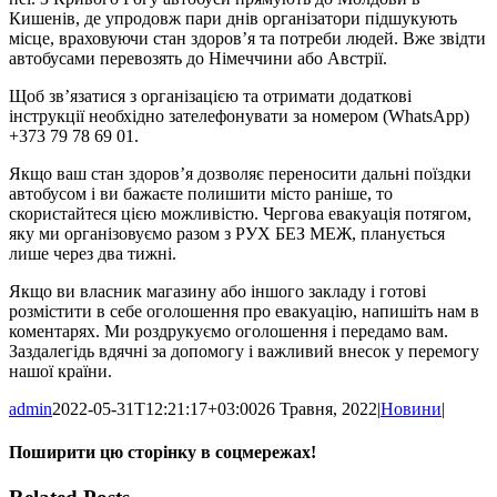
Кишенів, де упродовж пари днів організатори підшукують
місце, враховуючи стан здоров’я та потреби людей. Вже звідти
автобусами перевозять до Німеччини або Австрії.
Щоб зв’язатися з організацією та отримати додаткові
інструкції необхідно зателефонувати за номером (WhаtsApp)
+373 79 78 69 01.
Якщо ваш стан здоров’я дозволяє переносити дальні поїздки
автобусом і ви бажаєте полишити місто раніше, то
скористайтеся цією можливістю. Чергова евакуація потягом,
яку ми організовуємо разом з РУХ БЕЗ МЕЖ, планується
лише через два тижні.
Якщо ви власник магазину або іншого закладу і готові
розмістити в себе оголошення про евакуацію, напишіть нам в
коментарях. Ми роздрукуємо оголошення і передамо вам.
Заздалегідь вдячні за допомогу і важливий внесок у перемогу
нашої країни.
admin
2022-05-31T12:21:17+03:00
26 Травня, 2022
|
Новини
|
Поширити цю сторінку в соцмережах!
Facebook
X
WhatsApp
Telegram