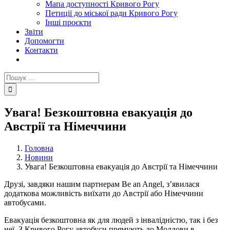
Мапа доступності Кривого Рогу
Петиції до міської ради Кривого Рогу
Інші проєкти
Звіти
Допомогти
Контакти
Пошук
...
Увага! Безкоштовна евакуація до
Австрії та Німеччини
Головна
Новини
Увага! Безкоштовна евакуація до Австрії та Німеччини
Друзі, завдяки нашим партнерам Be an Angel, з’явилася
додаткова можливість виїхати до Австрії або Німеччини
автобусами.
Евакуація безкоштовна як для людей з інвалідністю, так і без
неї. З Кривого Рогу автобуси прямують до Молдови в