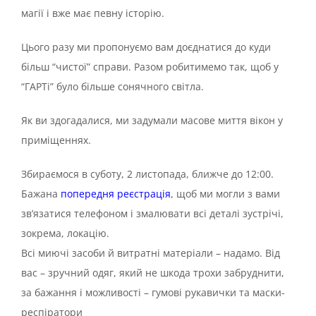
магії і вже має певну історію.
Цього разу ми пропонуємо вам доєднатися до куди
більш “чистої” справи. Разом робитимемо так, щоб у
“ГАРТі” було більше сонячного світла.
Як ви здогадалися, ми задумали масове миття вікон у
приміщеннях.
Збираємося в суботу, 2 листопада, ближче до 12:00.
Бажана
попередня реєстрація
, щоб ми могли з вами
зв’язатися телефоном і змалювати всі деталі зустрічі,
зокрема, локацію.
Всі миючі засоби й витратні матеріали – надамо. Від
вас – зручний одяг, який не шкода трохи забруднити,
за бажання і можливості – гумові рукавички та маски-
респіратори