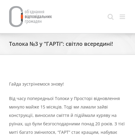
Skip
to
content
Толока №3 у “ГАРТі”: світло всередині!
Гайда зустрінемося знову!
Від часу попередньої Толоки у Просторі відновлення
минуло майже 15 місяців. Тоді ми ламали зайві
конструкції, виносили сміття й підіймали куряву на
руїнах, що були безгосподарними понад 20 років. З тієї
миті багато змінилося, “ГАРТ” стає кращим, набуває