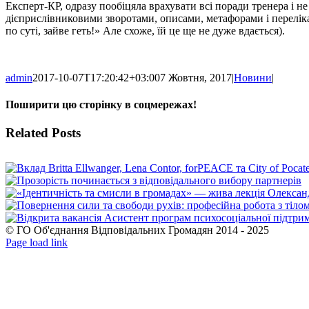
Експерт-КР, одразу пообіцяла врахувати всі поради тренера і н
дієприслівниковими зворотами, описами, метафорами і перелік
по суті, зайве геть!» Але схоже, їй це ще не дуже вдається).
admin
2017-10-07T17:20:42+03:00
7 Жовтня, 2017
|
Новини
|
Поширити цю сторінку в соцмережах!
Facebook
X
WhatsApp
Telegram
Related Posts
© ГО Об'єднання Відповідальних Громадян 2014 - 2025
Facebook
YouTube
Page load link
Go
to
Top