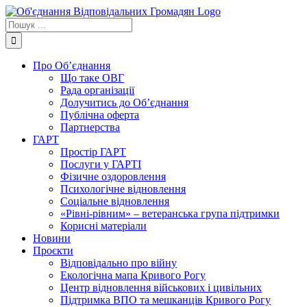
Skip
to
Пошук
content
...
Про Об’єднання
Що таке ОВГ
Рада організації
Долучитись до Об’єднання
Публічна оферта
Партнерства
ГАРТ
Простір ГАРТ
Послуги у ГАРТІ
Фізичне оздоровлення
Психологічне відновлення
Соціальне відновлення
«Рівні-рівним» – ветеранська група підтримки
Корисні матеріали
Новини
Проєкти
Відповідально про війну
Екологічна мапа Кривого Рогу
Центр відновлення військових і цивільних
Підтримка ВПО та мешканців Кривого Рогу