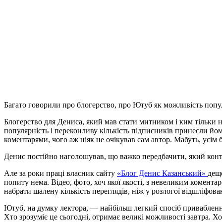
Багато говорили про блогерство, про Ютуб як можливість попул
Блогерство для Дениса, який мав стати митником і ким тільки 
популярність і переконливу кількість підписників принесли й
коментарями, чого аж ніяк не очікував сам автор. Мабуть, усім 
Денис постійно наголошував, що важко передбачити, який конте
Але за роки праці власник сайту
«Блог Денис Казанський»
дещо
попиту нема. Відео, фото, хоч якої якості, з невеликим комент
набрати шалену кількість переглядів, ніж у розлогої відшліфован
Ютуб, на думку лектора, — найбільш легкий спосіб привабленн
Хто зрозуміє це сьогодні, отримає великі можливості завтра. Хо