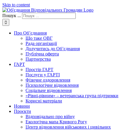
Skip to content
Пошук ...
Про Об’єднання
Що таке ОВГ
Рада організації
Долучитись до Об’єднання
Публічна оферта
Партнерства
ГАРТ
Простір ГАРТ
Послуги у ГАРТІ
Фізичне оздоровлення
Психологічне відновлення
Соціальне відновлення
«Рівні-рівним» – ветеранська група підтримки
Корисні матеріали
Новини
Проєкти
Відповідально про війну
Екологічна мапа Кривого Рогу
Центр відновлення військових і цивільних