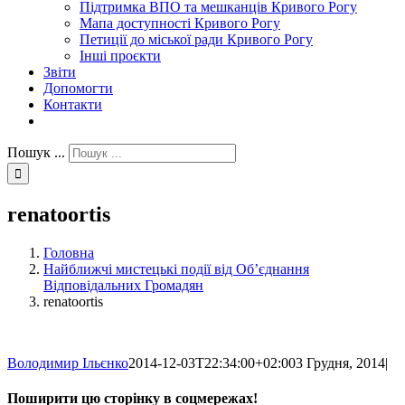
Підтримка ВПО та мешканців Кривого Рогу
Мапа доступності Кривого Рогу
Петиції до міської ради Кривого Рогу
Інші проєкти
Звіти
Допомогти
Контакти
Пошук ...
renatoortis
Головна
Найближчі мистецькі події від Об’єднання
Відповідальних Громадян
renatoortis
Володимир Ільєнко
2014-12-03T22:34:00+02:00
3 Грудня, 2014
|
Поширити цю сторінку в соцмережах!