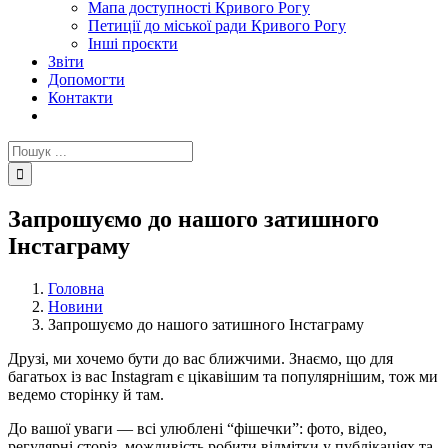
Мапа доступності Кривого Рогу
Петиції до міської ради Кривого Рогу
Інші проєкти
Звіти
Допомогти
Контакти
Пошук
...
Запрошуємо до нашого затишного
Інстаграму
Головна
Новини
Запрошуємо до нашого затишного Інстаграму
Друзі, ми хочемо бути до вас ближчими. Знаємо, що для
багатьох із вас Instagram є цікавішим та популярнішим, тож ми
ведемо сторінку й там.
До вашої уваги — всі улюблені “фішечки”: фото, відео,
регулярні сторіз, можливість робити відмітки у публікаціях та