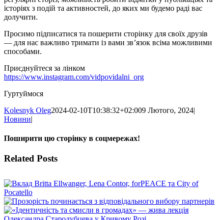
історіях з подій та активностей, до яких ми будемо раді вас
долучити.
Просимо підписатися та пошерити сторінку для своїх друзів
— для нас важливо тримати із вами зв’язок всіма можливими
способами.
Приєднуйтеся за лінком
https://www.instagram.com/vidpovidalni_org
Гуртуймося
Kolesnyk Oleg
2024-02-10T10:38:32+02:00
9 Лютого, 2024
|
Новини
|
Поширити цю сторінку в соцмережах!
Facebook
X
WhatsApp
Telegram
Related Posts