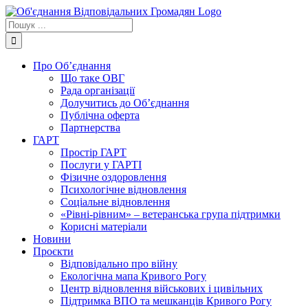
Skip
to
Пошук
content
...
Про Об’єднання
Що таке ОВГ
Рада організації
Долучитись до Об’єднання
Публічна оферта
Партнерства
ГАРТ
Простір ГАРТ
Послуги у ГАРТІ
Фізичне оздоровлення
Психологічне відновлення
Соціальне відновлення
«Рівні-рівним» – ветеранська група підтримки
Корисні матеріали
Новини
Проєкти
Відповідально про війну
Екологічна мапа Кривого Рогу
Центр відновлення військових і цивільних
Підтримка ВПО та мешканців Кривого Рогу