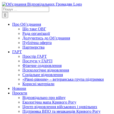
Skip
to
Пошук
content
...
Про Об’єднання
Що таке ОВГ
Рада організації
Долучитись до Об’єднання
Публічна оферта
Партнерства
ГАРТ
Простір ГАРТ
Послуги у ГАРТІ
Фізичне оздоровлення
Психологічне відновлення
Соціальне відновлення
«Рівні-рівним» – ветеранська група підтримки
Корисні матеріали
Новини
Проєкти
Відповідально про війну
Екологічна мапа Кривого Рогу
Центр відновлення військових і цивільних
Підтримка ВПО та мешканців Кривого Рогу