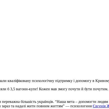
али кваліфіковану психологічну підтримку і допомогу в Кривому
няли б 3,5 вагони-купе! Кожен мав змогу почути й бути почутим.
и переважна більшість українців. “Наша мета – допомогти людям
яти зараз та надалі жити повним життям” — психологиня
Євгенія 