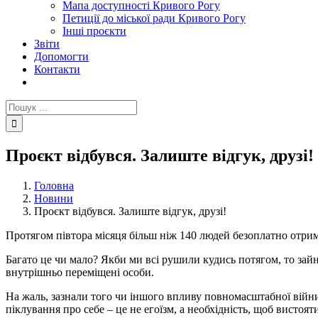
Мапа доступності Кривого Рогу
Петиції до міської ради Кривого Рогу
Інші проєкти
Звіти
Допомогти
Контакти
Пошук
...
Проєкт відбувся. Залиште відгук, друзі!
Головна
Новини
Проєкт відбувся. Залиште відгук, друзі!
Протягом півтора місяця більш ніж 140 людей безоплатно отрим
Багато це чи мало? Якби ми всі рушили кудись потягом, то зай
внутрішньо переміщені особи.
На жаль, зазнали того чи іншого впливу повномасштабної війн
піклування про себе – це не егоїзм, а необхідність, щоб висто