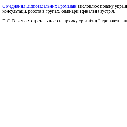
Об’єднання Відповідальних Громадян
висловлює подяку украї
консультації, робота в групах, семінари і фінальна зустріч.
П.С. В рамках стратегічного напрямку організації, тривають і