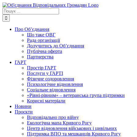
Skip
to
Пошук
content
...
Про Об’єднання
Що таке ОВГ
Рада організації
Долучитись до Об’єднання
Публічна оферта
Партнерства
ГАРТ
Простір ГАРТ
Послуги у ГАРТІ
Фізичне оздоровлення
Психологічне відновлення
Соціальне відновлення
«Рівні-рівним» – ветеранська група підтримки
Корисні матеріали
Новини
Проєкти
Відповідально про війну
Екологічна мапа Кривого Рогу
Центр відновлення військових і цивільних
Підтримка ВПО та мешканців Кривого Рогу