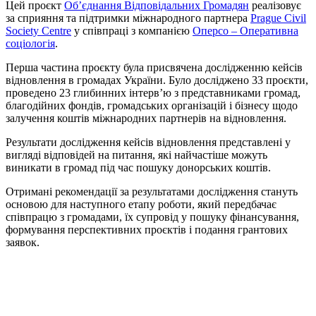
Цей проєкт
Об’єднання Відповідальних Громадян
реалізовує
за сприяння та підтримки міжнародного партнера
Prague Civil
Society Centre
у співпраці з компанією
Оперсо – Оперативна
соціологія
.
Перша частина проєкту була присвячена дослідженню кейсів
відновлення в громадах України. Було досліджено 33 проєкти,
проведено 23 глибинних інтерв’ю з представниками громад,
благодійних фондів, громадських організацій і бізнесу щодо
залучення коштів міжнародних партнерів на відновлення.
Результати дослідження кейсів відновлення представлені у
вигляді відповідей на питання, які найчастіше можуть
виникати в громад під час пошуку донорських коштів.
Отримані рекомендації за результатами дослідження стануть
основою для наступного етапу роботи, який передбачає
співпрацю з громадами, їх супровід у пошуку фінансування,
формування перспективних проєктів і подання грантових
заявок.