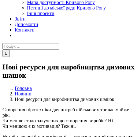
Мапа доступності Кривого Рогу
Петиції до міської ради Кривого Рогу
Інші проєкти
Звіти
Допомогти
Контакти
Пошук
...
Нові ресурси для виробництва димових
шашок
Головна
Новини
Нові ресурси для виробництва димових шашок
Створення піротехніки для потреб військових триває майже
рік.
Чи менше стало залучених до створення виробів? Ні.
Чи меншою є їх мотивація? Теж ні.
Нехай надворі й у приміщенні — морозно, нехай руки зводить