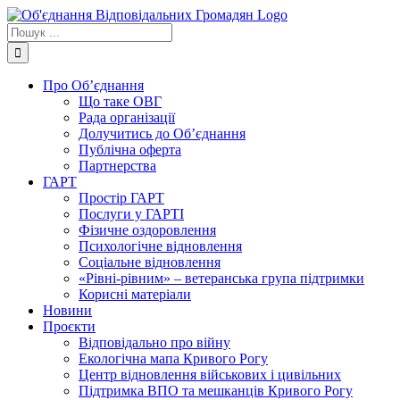
Skip
to
Пошук
content
...
Про Об’єднання
Що таке ОВГ
Рада організації
Долучитись до Об’єднання
Публічна оферта
Партнерства
ГАРТ
Простір ГАРТ
Послуги у ГАРТІ
Фізичне оздоровлення
Психологічне відновлення
Соціальне відновлення
«Рівні-рівним» – ветеранська група підтримки
Корисні матеріали
Новини
Проєкти
Відповідально про війну
Екологічна мапа Кривого Рогу
Центр відновлення військових і цивільних
Підтримка ВПО та мешканців Кривого Рогу