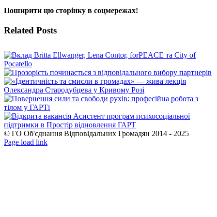
Поширити цю сторінку в соцмережах!
Facebook
X
WhatsApp
Telegram
Related Posts
© ГО Об'єднання Відповідальних Громадян 2014 - 2025
Facebook
YouTube
Page load link
Go
to
Top