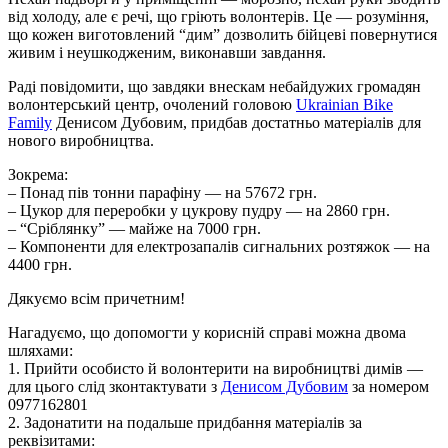
від холоду, але є речі, що гріють волонтерів. Це — розуміння,
що кожен виготовлений “дим” дозволить бійцеві повернутися
живим і неушкодженим, виконавши завдання.
Раді повідомити, що завдяки внескам небайдужих громадян
волонтерський центр, очолений головою
Ukrainian Bike
Family
Денисом Дубовим, придбав достатньо матеріалів для
нового виробництва.
Зокрема:
– Понад пів тонни парафіну — на 57672 грн.
– Цукор для переробки у цукрову пудру — на 2860 грн.
– “Сріблянку” — майже на 7000 грн.
– Компоненти для електрозапалів сигнальних розтяжок — на
4400 грн.
Дякуємо всім причетним!
Нагадуємо, що допомогти у корисній справі можна двома
шляхами:
1. Прийти особисто й волонтерити на виробництві димів —
для цього слід зконтактувати з
Денисом Дубовим
за номером
0977162801
2. Задонатити на подальше придбання матеріалів за
реквізитами: