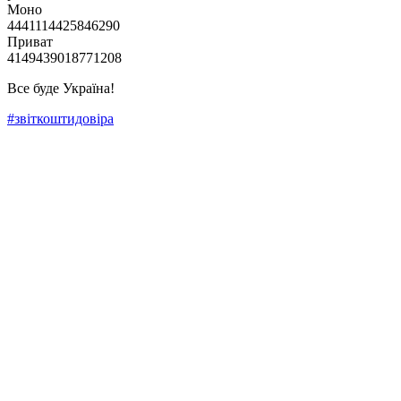
Моно
4441114425846290
Приват
4149439018771208
Все буде Україна!
#звіткоштидовіра