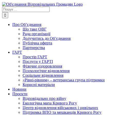
Skip
to
Пошук
content
...
Про Об’єднання
Що таке ОВГ
Рада організації
Долучитись до Об’єднання
Публічна оферта
Партнерства
ГАРТ
Простір ГАРТ
Послуги у ГАРТІ
Фізичне оздоровлення
Психологічне відновлення
Соціальне відновлення
«Рівні-рівним» – ветеранська група підтримки
Корисні матеріали
Новини
Проєкти
Відповідально про війну
Екологічна мапа Кривого Рогу
Центр відновлення військових і цивільних
Підтримка ВПО та мешканців Кривого Рогу