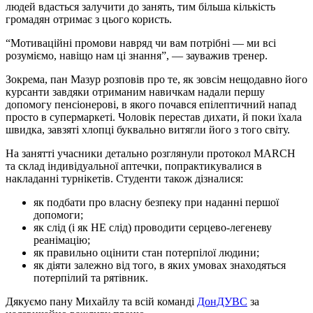
людей вдасться залучити до занять, тим більша кількість
громадян отримає з цього користь.
“Мотиваційні промови навряд чи вам потрібні — ми всі
розуміємо, навіщо нам ці знання”, — зауважив тренер.
Зокрема, пан Мазур розповів про те, як зовсім нещодавно його
курсанти завдяки отриманим навичкам надали першу
допомогу пенсіонерові, в якого почався епілептичний напад
просто в супермаркеті. Чоловік перестав дихати, й поки їхала
швидка, завзяті хлопці буквально витягли його з того світу.
На занятті учасники детально розглянули протокол MARCH
та склад індивідуальної аптечки, попрактикувалися в
накладанні турнікетів. Студенти також дізналися:
як подбати про власну безпеку при наданні першої
допомоги;
як слід (і як НЕ слід) проводити серцево-легеневу
реанімацію;
як правильно оцінити стан потерпілої людини;
як діяти залежно від того, в яких умовах знаходяться
потерпілий та рятівник.
Дякуємо пану Михайлу та всій команді
ДонДУВС
за