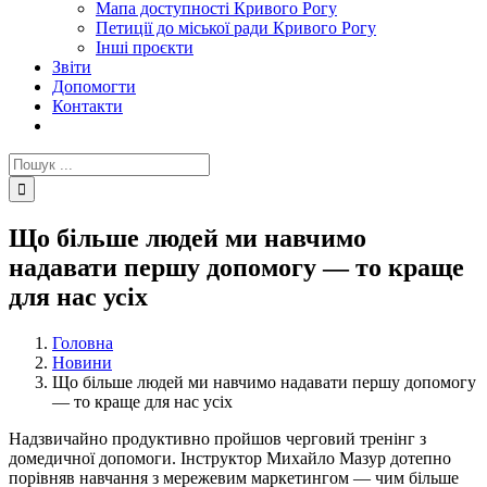
Мапа доступності Кривого Рогу
Петиції до міської ради Кривого Рогу
Інші проєкти
Звіти
Допомогти
Контакти
Пошук
...
Що більше людей ми навчимо
надавати першу допомогу — то краще
для нас усіх
Головна
Новини
Що більше людей ми навчимо надавати першу допомогу
— то краще для нас усіх
Надзвичайно продуктивно пройшов черговий тренінг з
домедичної допомоги. Інструктор Михайло Мазур дотепно
порівняв навчання з мережевим маркетингом — чим більше