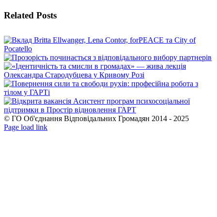
Facebook
X
WhatsApp
Telegram
Related Posts
© ГО Об'єднання Відповідальних Громадян 2014 - 2025
Facebook
YouTube
Page load link
Go
to
Top