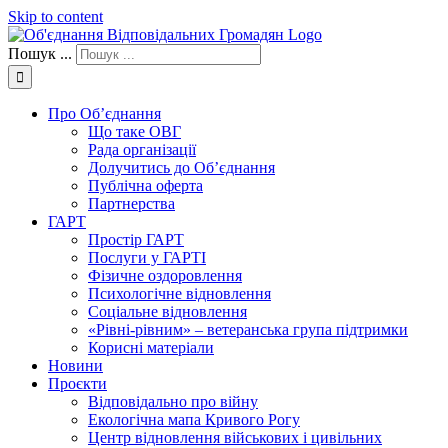
Skip to content
Пошук ...
Про Об’єднання
Що таке ОВГ
Рада організації
Долучитись до Об’єднання
Публічна оферта
Партнерства
ГАРТ
Простір ГАРТ
Послуги у ГАРТІ
Фізичне оздоровлення
Психологічне відновлення
Соціальне відновлення
«Рівні-рівним» – ветеранська група підтримки
Корисні матеріали
Новини
Проєкти
Відповідально про війну
Екологічна мапа Кривого Рогу
Центр відновлення військових і цивільних