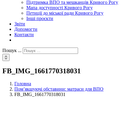
Підтримка ВПО та мешканців Кривого Рогу
Мапа доступності Кривого Рогу
Петиції до міської ради Кривого Рогу
Інші проєкти
Звіти
Допомогти
Контакти
Пошук ...
FB_IMG_1661770318031
Головна
Пом’якшуючі обставини: матраси для ВПО
FB_IMG_1661770318031