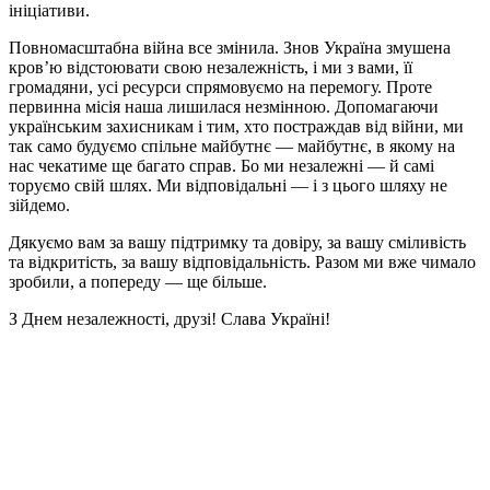
ініціативи.
Повномасштабна війна все змінила. Знов Україна змушена
кров’ю відстоювати свою незалежність, і ми з вами, її
громадяни, усі ресурси спрямовуємо на перемогу. Проте
первинна місія наша лишилася незмінною. Допомагаючи
українським захисникам і тим, хто постраждав від війни, ми
так само будуємо спільне майбутнє — майбутнє, в якому на
нас чекатиме ще багато справ. Бо ми незалежні — й самі
торуємо свій шлях. Ми відповідальні — і з цього шляху не
зійдемо.
Дякуємо вам за вашу підтримку та довіру, за вашу сміливість
та відкритість, за вашу відповідальність. Разом ми вже чимало
зробили, а попереду — ще більше.
З Днем незалежності, друзі! Слава Україні!