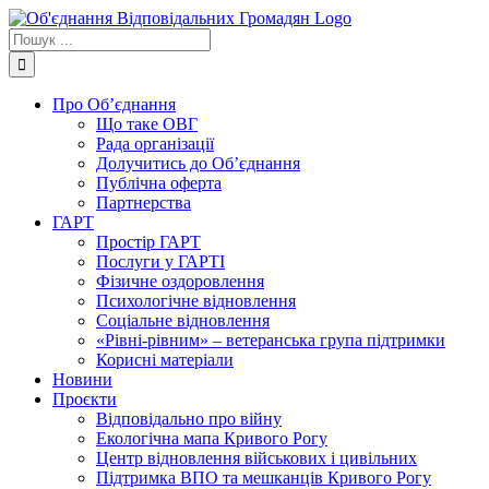
Skip
to
Пошук
content
...
Про Об’єднання
Що таке ОВГ
Рада організації
Долучитись до Об’єднання
Публічна оферта
Партнерства
ГАРТ
Простір ГАРТ
Послуги у ГАРТІ
Фізичне оздоровлення
Психологічне відновлення
Соціальне відновлення
«Рівні-рівним» – ветеранська група підтримки
Корисні матеріали
Новини
Проєкти
Відповідально про війну
Екологічна мапа Кривого Рогу
Центр відновлення військових і цивільних
Підтримка ВПО та мешканців Кривого Рогу