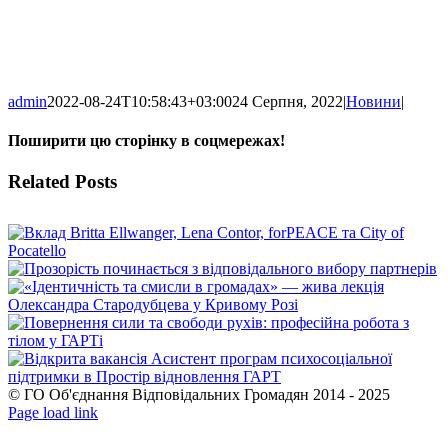
admin
2022-08-24T10:58:43+03:00
24 Серпня, 2022
|
Новини
|
Поширити цю сторінку в соцмережах!
Facebook
X
WhatsApp
Telegram
Related Posts
© ГО Об'єднання Відповідальних Громадян 2014 - 2025
Facebook
YouTube
Page load link
Go
to