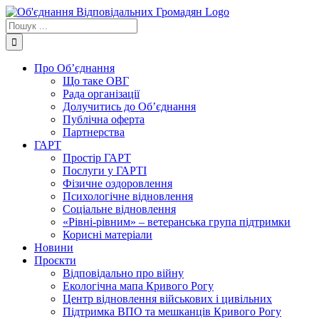
Skip
to
Пошук
content
...
Про Об’єднання
Що таке ОВГ
Рада організації
Долучитись до Об’єднання
Публічна оферта
Партнерства
ГАРТ
Простір ГАРТ
Послуги у ГАРТІ
Фізичне оздоровлення
Психологічне відновлення
Соціальне відновлення
«Рівні-рівним» – ветеранська група підтримки
Корисні матеріали
Новини
Проєкти
Відповідально про війну
Екологічна мапа Кривого Рогу
Центр відновлення військових і цивільних
Підтримка ВПО та мешканців Кривого Рогу