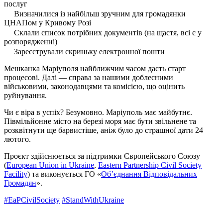
послуг
Визначилися із найбільш зручним для громадянки
ЦНАПом у Кривому Розі
Склали список потрібних документів (на щастя, всі є у
розпорядженні)
Зареєстрували скриньку електронної пошти
Мешканка Маріуполя найближчим часом дасть старт
процесові. Далі — справа за нашими доблесними
військовими, законодавцями та комісією, що оцінить
руйнування.
Чи є віра в успіх? Безумовно. Маріуполь має майбутнє.
Півмільйонне місто на березі моря має бути звільнене та
розквітнути ще барвистіше, аніж було до страшної дати 24
лютого.
Проєкт здійснюється за підтримки Європейського Союзу
(
European Union in Ukraine
,
Eastern Partnership Civil Society
Facility
) та виконується ГО «
Об’єднання Відповідальних
Громадян
».
#EaPCivilSociety
#StandWithUkraine