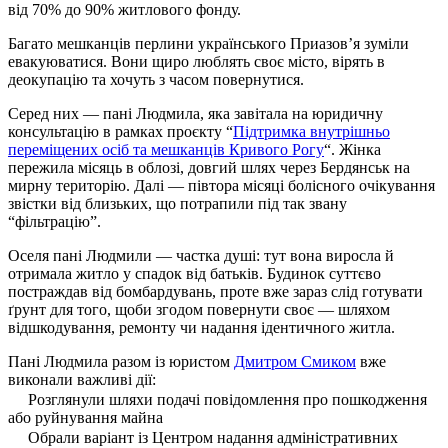
від 70% до 90% житлового фонду.
Багато мешканців перлини українського Приазов’я зуміли
евакуюватися. Вони щиро люблять своє місто, вірять в
деокупацію та хочуть з часом повернутися.
Серед них — пані Людмила, яка завітала на юридичну
консультацію в рамках проєкту “
Підтримка внутрішньо
переміщених осіб та мешканців Кривого Рогу
“. Жінка
пережила місяць в облозі, довгий шлях через Бердянськ на
мирну територію. Далі — півтора місяці болісного очікування
звістки від близьких, що потрапили під так звану
“фільтрацію”.
Оселя пані Людмили — частка душі: тут вона виросла й
отримала житло у спадок від батьків. Будинок суттєво
постраждав від бомбардувань, проте вже зараз слід готувати
ґрунт для того, щоби згодом повернути своє — шляхом
відшкодування, ремонту чи надання ідентичного житла.
Пані Людмила разом із юристом
Дмитром Смиком
вже
виконали важливі дії:
Розглянули шляхи подачі повідомлення про пошкодження
або руйнування майна
Обрали варіант із Центром надання адміністративних