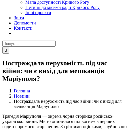
Мапа доступності Кривого Рогу
Петиції до міської ради Кривого Рогу
Інші проєкти
Звіти
Допомогти
Контакти
Пошук
...
Постраждала нерухомість під час
війни: чи є вихід для мешканців
Маріуполя?
Головна
Новини
Постраждала нерухомість під час війни: чи є вихід для
мешканців Маріуполя?
Трагедія Маріуполя — окрема чорна сторінка російсько-
української війни. Місто опинилося під вогнем з перших
годин ворожого вторгнення. За різними оцінками, зруйновано