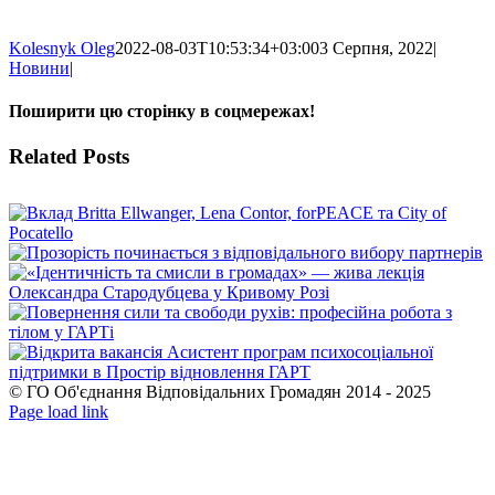
Kolesnyk Oleg
2022-08-03T10:53:34+03:00
3 Серпня, 2022
|
Новини
|
Поширити цю сторінку в соцмережах!
Facebook
X
WhatsApp
Telegram
Related Posts
© ГО Об'єднання Відповідальних Громадян 2014 - 2025
Facebook
YouTube
Page load link
Go
to
Top