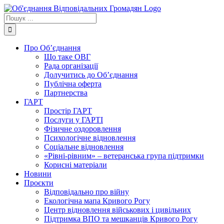
Skip
to
Пошук
content
...
Про Об’єднання
Що таке ОВГ
Рада організації
Долучитись до Об’єднання
Публічна оферта
Партнерства
ГАРТ
Простір ГАРТ
Послуги у ГАРТІ
Фізичне оздоровлення
Психологічне відновлення
Соціальне відновлення
«Рівні-рівним» – ветеранська група підтримки
Корисні матеріали
Новини
Проєкти
Відповідально про війну
Екологічна мапа Кривого Рогу
Центр відновлення військових і цивільних
Підтримка ВПО та мешканців Кривого Рогу