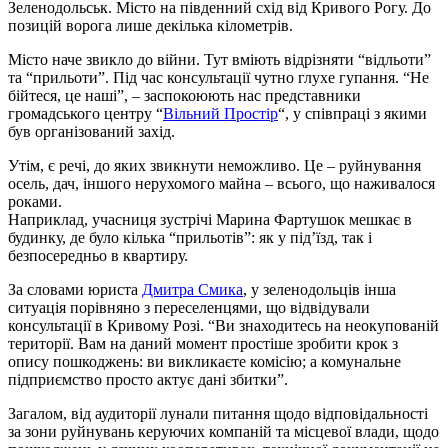
Зеленодольськ. Місто на південний схід від Кривого Рогу. До
позицій ворога лише декілька кілометрів.
Місто наче звикло до війни. Тут вміють відрізняти “відльоти”
та “прильоти”. Під час консультації чутно глухе гупання. “Не
бійтеся, це наші”, – заспокоюють нас представники
громадського центру “
Вільний Простір
“, у співпраці з якими
був організований захід.
Утім, є речі, до яких звикнути неможливо. Це – руйнування
осель, дач, іншого нерухомого майна – всього, що наживалося
роками.
Наприклад, учасниця зустрічі Марина Фартушок мешкає в
будинку, де було кілька “прильотів”: як у під’їзд, так і
безпосередньо в квартиру.
За словами юриста
Дмитра Смика
, у зеленодольців інша
ситуація порівняно з переселенцями, що відвідували
консультації в Кривому Розі. “Ви знаходитесь на неокупованій
території. Вам на даний момент простіше зробити крок з
опису пошкоджень: ви викликаєте комісію; а комунальне
підприємство просто актує дані збитки”.
Загалом, від аудиторії лунали питання щодо відповідальності
за зони руйнувань керуючих компаній та місцевої влади, щодо