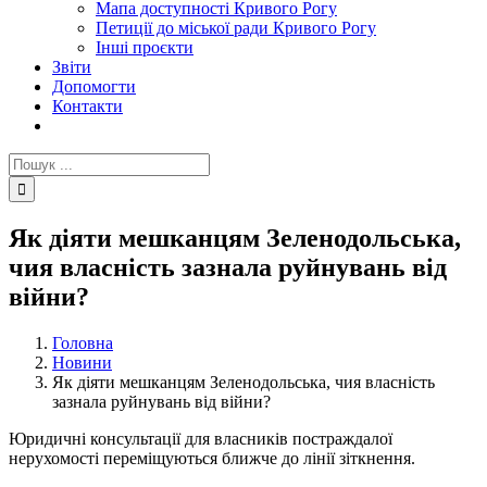
Мапа доступності Кривого Рогу
Петиції до міської ради Кривого Рогу
Інші проєкти
Звіти
Допомогти
Контакти
Пошук
...
Як діяти мешканцям Зеленодольська,
чия власність зазнала руйнувань від
війни?
Головна
Новини
Як діяти мешканцям Зеленодольська, чия власність
зазнала руйнувань від війни?
Юридичні консультації для власників постраждалої
нерухомості переміщуються ближче до лінії зіткнення.