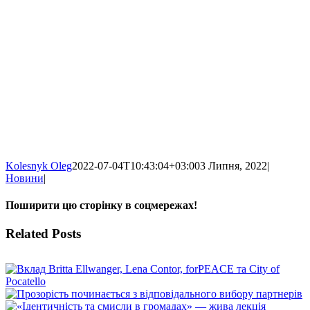
Kolesnyk Oleg
2022-07-04T10:43:04+03:00
3 Липня, 2022
|
Новини
|
Поширити цю сторінку в соцмережах!
Facebook
X
WhatsApp
Telegram
Related Posts