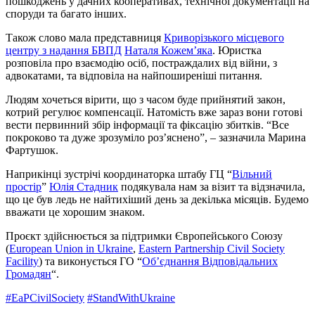
пошкоджень у дачних кооперативах, технічної документації на
споруди та багато інших.
Також слово мала представниця
Криворізького місцевого
центру з надання БВПД
Наталя Кожем’яка
. Юристка
розповіла про взаємодію осіб, постраждалих від війни, з
адвокатами, та відповіла на найпоширеніші питання.
Людям хочеться вірити, що з часом буде прийнятий закон,
котрий регулює компенсації. Натомість вже зараз вони готові
вести первинний збір інформації та фіксацію збитків. “Все
покроково та дуже зрозуміло роз’яснено”, – зазначила Марина
Фартушок.
Наприкінці зустрічі координаторка штабу ГЦ “
Вільний
простір
”
Юлія Стадник
подякувала нам за візит та відзначила,
що це був ледь не найтихіший день за декілька місяців. Будемо
вважати це хорошим знаком.
Проєкт здійснюється за підтримки Європейського Союзу
(
European Union in Ukraine
,
Eastern Partnership Civil Society
Facility
) та виконується ГО “
Об’єднання Відповідальних
Громадян
“.
#EaPCivilSociety
#StandWithUkraine