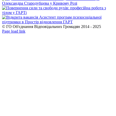
© ГО Об'єднання Відповідальних Громадян 2014 - 2025
Facebook
YouTube
Page load link
Go
to
Top