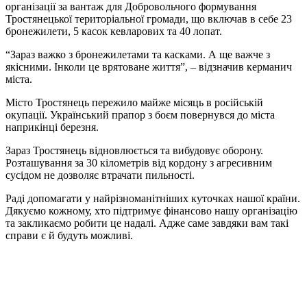
організації за вантаж для Добровольчого формування
Тростянецької територіальної громади, що включав в себе 23
бронежилети, 5 касок кевларових та 40 лопат.
“Зараз важко з бронежилетами та касками. А ще важче з
якісними. Інколи це врятоване життя”, – відзначив керманич
міста.
Місто Тростянець пережило майже місяць в російській
окупації. Український прапор з боєм повернувся до міста
наприкінці березня.
Зараз Тростянець відновлюється та вибудовує оборону.
Розташування за 30 кілометрів від кордону з агресивним
сусідом не дозволяє втрачати пильності.
Раді допомагати у найрізноманітніших куточках нашої країни.
Дякуємо кожному, хто підтримує фінансово нашу організацію
та закликаємо робити це надалі. Адже саме завдяки вам такі
справи є й будуть можливі.