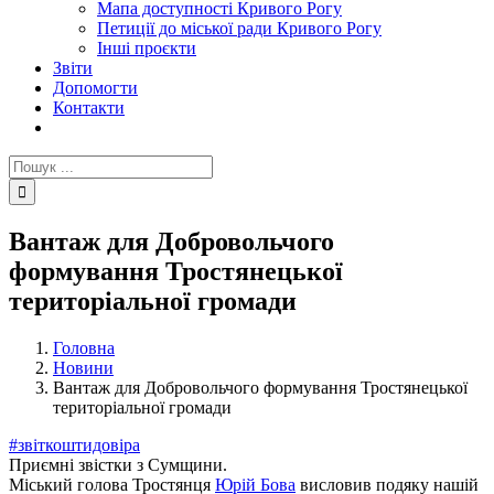
Мапа доступності Кривого Рогу
Петиції до міської ради Кривого Рогу
Інші проєкти
Звіти
Допомогти
Контакти
Пошук
...
Вантаж для Добровольчого
формування Тростянецької
територіальної громади
Головна
Новини
Вантаж для Добровольчого формування Тростянецької
територіальної громади
#звіткоштидовіра
Приємні звістки з Сумщини.
Міський голова Тростянця
Юрій Бова
висловив подяку нашій