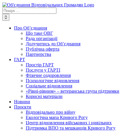
Skip
to
Пошук
content
...
Про Об’єднання
Що таке ОВГ
Рада організації
Долучитись до Об’єднання
Публічна оферта
Партнерства
ГАРТ
Простір ГАРТ
Послуги у ГАРТІ
Фізичне оздоровлення
Психологічне відновлення
Соціальне відновлення
«Рівні-рівним» – ветеранська група підтримки
Корисні матеріали
Новини
Проєкти
Відповідально про війну
Екологічна мапа Кривого Рогу
Центр відновлення військових і цивільних
Підтримка ВПО та мешканців Кривого Рогу