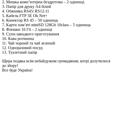
2. Мишка комп’ютерна бездротова – 2 одиниці.
3. Папір для друку А4 білий
4. Обжимка RS45/ RS12-11
5. Кабель FТР 5Е Оk Net+
6. Конектор RS 45 – 50 одиниць
7. Карти пам’яті miniSD 128Gb 10class – 5 одиниць
8. Флешки 16 Гб – 2 одиниці
9. Супи швидкого приготування
10. Кава розчинна
11. Чай чорний та чай зелений
12. Одноразовий посуд
13. Туалетний папір
Щира подяка всім небайдужим громадянам, котрі долучилися
до збору!
Все буде Україна!