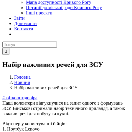
Мапа доступності Кривого Рогу
Петиції до міської ради Кривого Рогу
Інші проєкти
Звіти
Допомогти
Контакти
Пошук
...
Набір важливих речей для ЗСУ
Головна
Новини
Набір важливих речей для ЗСУ
#звіткоштидовіра
Наші волонтери відгукнулися на запит одного з формувань
ЗСУ. Військові отримали набір технічного приладдя, а також
важливі речі для побуту та кухні.
Відтепер у користуванні бійців:
1. Ноутбук Lenovo