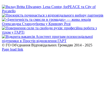
© ГО Об'єднання Відповідальних Громадян 2014 - 2025
Facebook
YouTube
Page load link
Go
to
Top