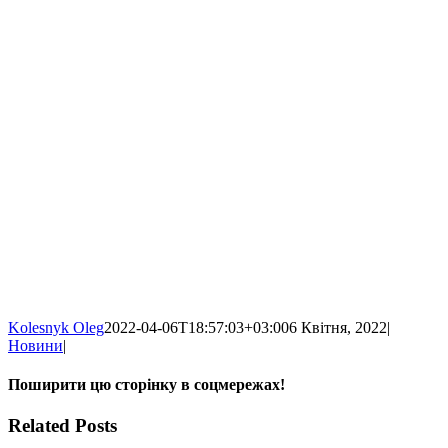
Kolesnyk Oleg
2022-04-06T18:57:03+03:00
6 Квітня, 2022
|
Новини
|
Поширити цю сторінку в соцмережах!
Facebook
X
WhatsApp
Telegram
Related Posts