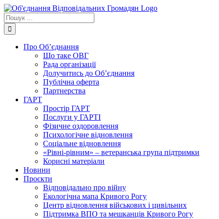
Skip
to
Пошук
content
...
Про Об’єднання
Що таке ОВГ
Рада організації
Долучитись до Об’єднання
Публічна оферта
Партнерства
ГАРТ
Простір ГАРТ
Послуги у ГАРТІ
Фізичне оздоровлення
Психологічне відновлення
Соціальне відновлення
«Рівні-рівним» – ветеранська група підтримки
Корисні матеріали
Новини
Проєкти
Відповідально про війну
Екологічна мапа Кривого Рогу
Центр відновлення військових і цивільних
Підтримка ВПО та мешканців Кривого Рогу