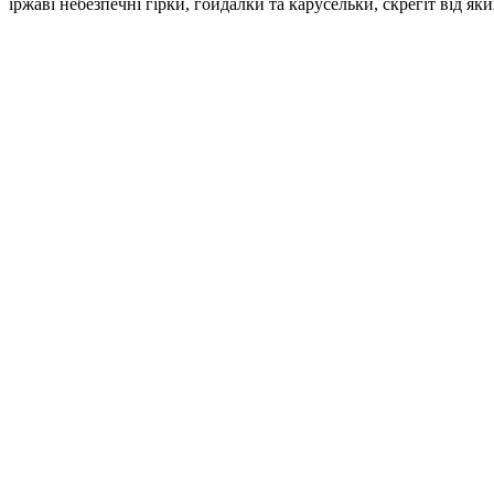
іржаві небезпечні гірки, гойдалки та карусельки, скрегіт від як