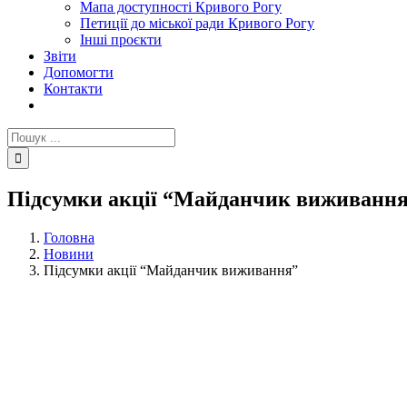
Мапа доступності Кривого Рогу
Петиції до міської ради Кривого Рогу
Інші проєкти
Звіти
Допомогти
Контакти
Пошук
...
Підсумки акції “Майданчик виживанн
Головна
Новини
Підсумки акції “Майданчик виживання”