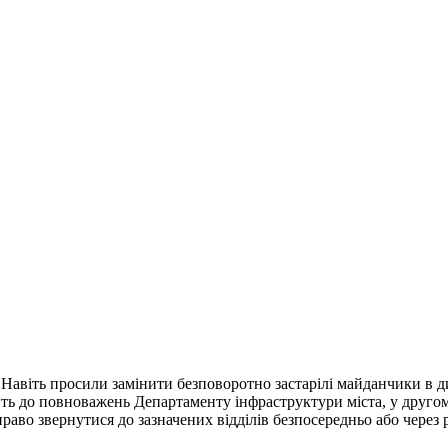
Навіть просили замінити безповоротно застарілі майданчики в ди
ить до повноважень Департаменту інфраструктури міста, у друго
аво звернутися до зазначених відділів безпосередньо або через 