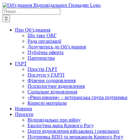
Skip
to
Пошук
content
...
Про Об’єднання
Що таке ОВГ
Рада організації
Долучитись до Об’єднання
Публічна оферта
Партнерства
ГАРТ
Простір ГАРТ
Послуги у ГАРТІ
Фізичне оздоровлення
Психологічне відновлення
Соціальне відновлення
«Рівні-рівним» – ветеранська група підтримки
Корисні матеріали
Новини
Проєкти
Відповідально про війну
Екологічна мапа Кривого Рогу
Центр відновлення військових і цивільних
Підтримка ВПО та мешканців Кривого Рогу