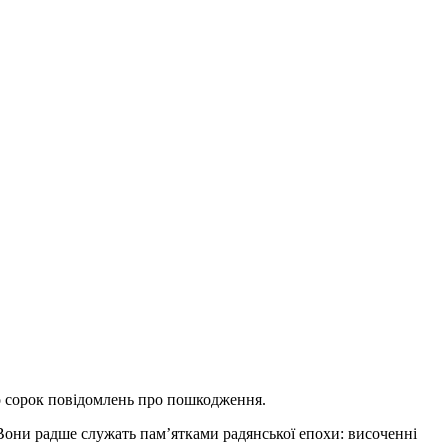
о сорок повідомлень про пошкодження.
. Вони радше служать пам’ятками радянської епохи: височенні