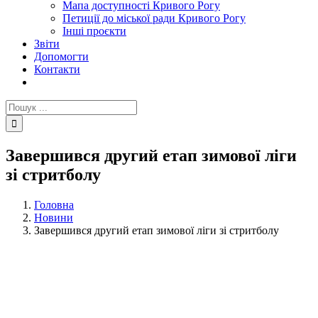
Мапа доступності Кривого Рогу
Петиції до міської ради Кривого Рогу
Інші проєкти
Звіти
Допомогти
Контакти
Пошук
...
Завершився другий етап зимової ліги
зі стритболу
Головна
Новини
Завершився другий етап зимової ліги зі стритболу