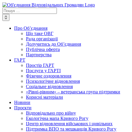
Skip
to
Пошук
content
...
Про Об’єднання
Що таке ОВГ
Рада організації
Долучитись до Об’єднання
Публічна оферта
Партнерства
ГАРТ
Простір ГАРТ
Послуги у ГАРТІ
Фізичне оздоровлення
Психологічне відновлення
Соціальне відновлення
«Рівні-рівним» – ветеранська група підтримки
Корисні матеріали
Новини
Проєкти
Відповідально про війну
Екологічна мапа Кривого Рогу
Центр відновлення військових і цивільних
Підтримка ВПО та мешканців Кривого Рогу