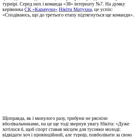
турнірі. Серед них і команда «38» інтернату №7. На думку
керівника
СК «Карачуни»
Нікіти Матухна
, це успіх:
«Сподіваюсь, що до третього етапу підтягнуться ще команди».
Щоправда, як і минулого разу, трибуни не рясніли
вболівальниками, на це ще тоді звернув увагу Нікіта: «Дуже
хотілося б, щоб спорт ставав місцем для тусовки молоді:
відвідати хоч і провінційний, але турнір, повболівати за свою