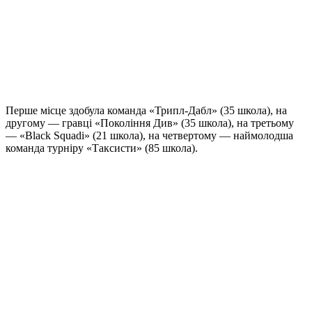
Перше місце здобула команда «Трипл-Дабл» (35 школа), на
другому — гравці «Покоління Див» (35 школа), на третьому
— «Black Squadі» (21 школа), на четвертому — наймолодша
команда турніру «Таксисти» (85 школа).