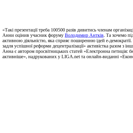
«Такі презентації треба 100500 разів дивитись членам організац
Анни оцінив учасник форуму
Володимир Антків
. Та хочемо п
активною діяльністю, яка сприяє поширенню ідей е-демократії
задля успішної реформи децентралізації» активістка разом з і
Анна є автором просвітницьких статей «Електронна петиція: б
активніше», надрукованих у LIGA.net та онлайн-виданні «Екон