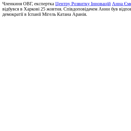
Членкиня ОВГ, експертка
Центру Розвитку Інновацій
Анна Єм
відбувся в Харкові 25 жовтня. Співдоповідачем Анни був відпові
демократії в Іспанії Мігель Катана Аранія.