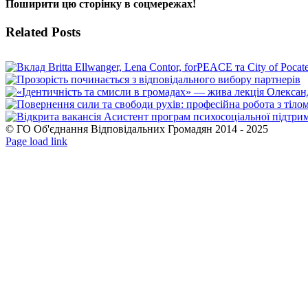
Поширити цю сторінку в соцмережах!
Facebook
X
WhatsApp
Telegram
Related Posts
© ГО Об'єднання Відповідальних Громадян 2014 - 2025
Facebook
YouTube
Page load link
Go
to
Top