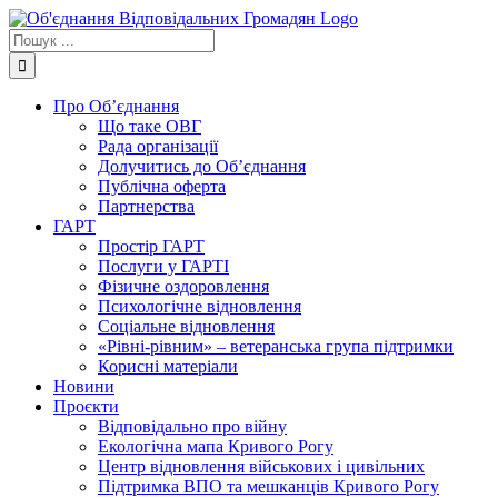
Skip
to
Пошук
content
...
Про Об’єднання
Що таке ОВГ
Рада організації
Долучитись до Об’єднання
Публічна оферта
Партнерства
ГАРТ
Простір ГАРТ
Послуги у ГАРТІ
Фізичне оздоровлення
Психологічне відновлення
Соціальне відновлення
«Рівні-рівним» – ветеранська група підтримки
Корисні матеріали
Новини
Проєкти
Відповідально про війну
Екологічна мапа Кривого Рогу
Центр відновлення військових і цивільних
Підтримка ВПО та мешканців Кривого Рогу