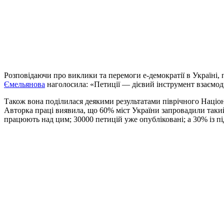
Розповідаючи про виклики та перемоги е-демократії в Україні, 
Ємельянова
наголосила: «Петиції — дієвий інструмент взаємоді
Також вона поділилася деякими результатами піврічного Націон
Авторка праці виявила, що 60% міст України запровадили такий м
працюють над цим; 30000 петицій уже опубліковані; а 30% із 