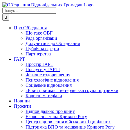
Skip
to
Пошук
content
...
Про Об’єднання
Що таке ОВГ
Рада організації
Долучитись до Об’єднання
Публічна оферта
Партнерства
ГАРТ
Простір ГАРТ
Послуги у ГАРТІ
Фізичне оздоровлення
Психологічне відновлення
Соціальне відновлення
«Рівні-рівним» – ветеранська група підтримки
Корисні матеріали
Новини
Проєкти
Відповідально про війну
Екологічна мапа Кривого Рогу
Центр відновлення військових і цивільних
Підтримка ВПО та мешканців Кривого Рогу