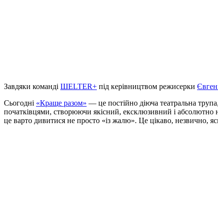
Завдяки команді
ШELTER+
під керівництвом режисерки
Євген
Сьогодні
«Краще разом»
— це постійно діюча театральна трупа,
початківцями, створюючи якісний, ексклюзивний і абсолютно н
це варто дивитися не просто «із жалю». Це цікаво, незвично, яс