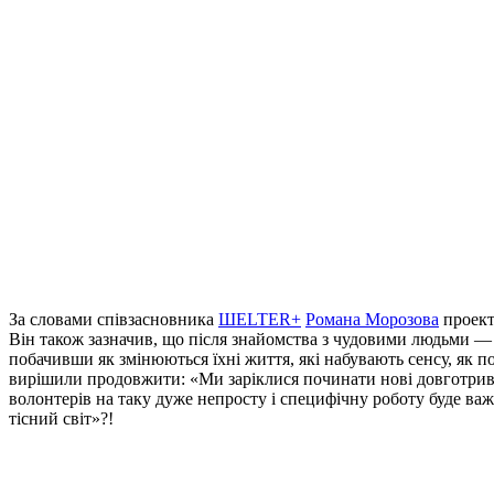
За словами співзасновника
ШELTER+
Романа Морозова
проект
Він також зазначив, що після знайомства з чудовими людьми — 
побачивши як змінюються їхні життя, які набувають сенсу, як по
вирішили продовжити: «Ми заріклися починати нові довготривалі
волонтерів на таку дуже непросту і специфічну роботу буде ва
тісний світ»?!