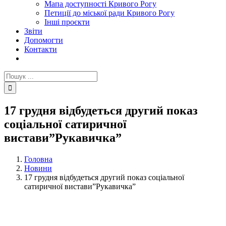
Мапа доступності Кривого Рогу
Петиції до міської ради Кривого Рогу
Інші проєкти
Звіти
Допомогти
Контакти
Пошук
...
17 грудня відбудеться другий показ
соціальної сатиричної
вистави”Рукавичка”
Головна
Новини
17 грудня відбудеться другий показ соціальної
сатиричної вистави”Рукавичка”