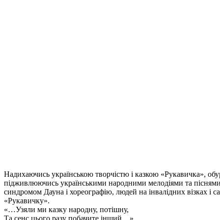
Надихаючись українською творчістю і казкою «Рукавичка», обу
підживлюючись українськими народними мелодіями та піснями
синдромом Дауна і хореографію, людей на інвалідних візках і са
«Рукавичку».
«…Узяли ми казку народну, потішну,
Та сенс цього разу побачите інший…»