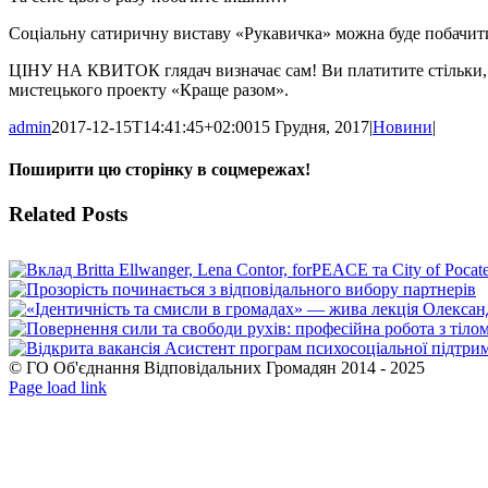
Соціальну сатиричну виставу «Рукавичка» можна буде побачити 
ЦІНУ НА КВИТОК глядач визначає сам! Ви платитите стільки, 
мистецького проекту «Краще разом».
admin
2017-12-15T14:41:45+02:00
15 Грудня, 2017
|
Новини
|
Поширити цю сторінку в соцмережах!
Facebook
X
WhatsApp
Telegram
Related Posts
© ГО Об'єднання Відповідальних Громадян 2014 - 2025
Facebook
YouTube
Page load link
Go
to
Top