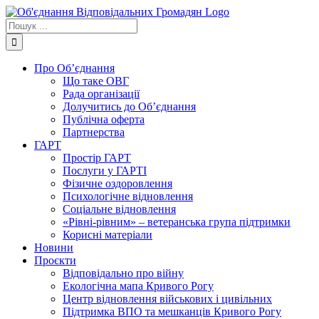
Skip
to
Пошук
content
...
Про Об’єднання
Що таке ОВГ
Рада організації
Долучитись до Об’єднання
Публічна оферта
Партнерства
ГАРТ
Простір ГАРТ
Послуги у ГАРТІ
Фізичне оздоровлення
Психологічне відновлення
Соціальне відновлення
«Рівні-рівним» – ветеранська група підтримки
Корисні матеріали
Новини
Проєкти
Відповідально про війну
Екологічна мапа Кривого Рогу
Центр відновлення військових і цивільних
Підтримка ВПО та мешканців Кривого Рогу