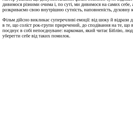
дивимося різними очима і, по суті, ми дивимося на самих себе,
розкриваємо свою внутрішню сутність, наповненість, духовну ку
Фільм дійсно викликає суперечливі емоції: від шоку й відрази 
в те, що соліст рок-групи приречений, до сподівання на те, що 
поєднує в собі непоєднуване: наркоман, який читає Біблію, люди
уберегти себе від таких помилок.