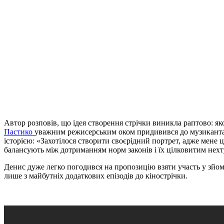
Автор розповів, що ідея створення стрічки виникла раптово: я
Пастико
уважним режисерським оком придивився до музиканта –
історією: «Захотілося створити своєрідний портрет, адже мене ці
балансують між дотриманням норм законів і їх цілковитим нех
Денис дуже легко погодився на пропозицію взяти участь у зйомц
лише з майбутніх додаткових епізодів до кінострічки.