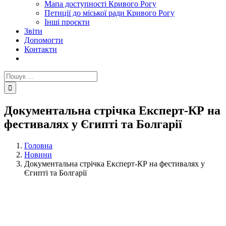
Мапа доступності Кривого Рогу
Петиції до міської ради Кривого Рогу
Інші проєкти
Звіти
Допомогти
Контакти
Пошук
...
Документальна стрічка Експерт-КР на
фестивалях у Єгипті та Болгарії
Головна
Новини
Документальна стрічка Експерт-КР на фестивалях у
Єгипті та Болгарії