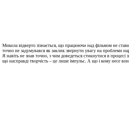
Микола відверто зізнається, що працюючи над фільмом не стави
точно не задумувався як заклик звернути увагу на проблеми нар
Я навіть не знав точно, з чим доведеться стикнутися в процесі 
що насправді творчість – це лише імпульс. А що і кому несе во