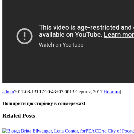
admin
2017-08-13T17:20:43+03:00
13 Серпня, 2017
|
Новини
|
Поширити цю сторінку в соцмережах!
Facebook
X
WhatsApp
Telegram
Related Posts