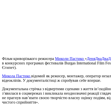
Фільм криворізького режисера
Миколи Пастико
«
ДеняДваДваД
в конкурсних програмах фестивалів Burgas International Film Fest
Єгипет).
Микола Пастико
відомий як режисер, монтажер, оператор неза
відеокліпів. У документалістиці ж спробував себе вперше.
Документальна стрічка з відвертими сценами з життя ін’єкцій
з’явилася в соцмережах і викликала неоднозначні реакції глядач
не прагнув нав’язати своєю творчістю власну оцінку подіям, ві
чистого сприйняття».