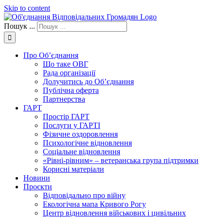
Skip to content
Пошук ...
Про Об’єднання
Що таке ОВГ
Рада організації
Долучитись до Об’єднання
Публічна оферта
Партнерства
ГАРТ
Простір ГАРТ
Послуги у ГАРТІ
Фізичне оздоровлення
Психологічне відновлення
Соціальне відновлення
«Рівні-рівним» – ветеранська група підтримки
Корисні матеріали
Новини
Проєкти
Відповідально про війну
Екологічна мапа Кривого Рогу
Центр відновлення військових і цивільних