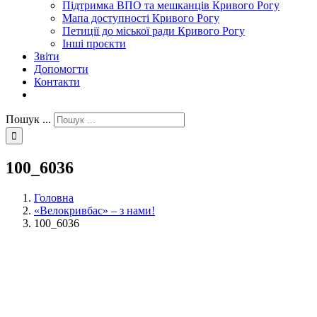
Підтримка ВПО та мешканців Кривого Рогу
Мапа доступності Кривого Рогу
Петиції до міської ради Кривого Рогу
Інші проєкти
Звіти
Допомогти
Контакти
Пошук ...
100_6036
Головна
«Велокривбас» – з нами!
100_6036