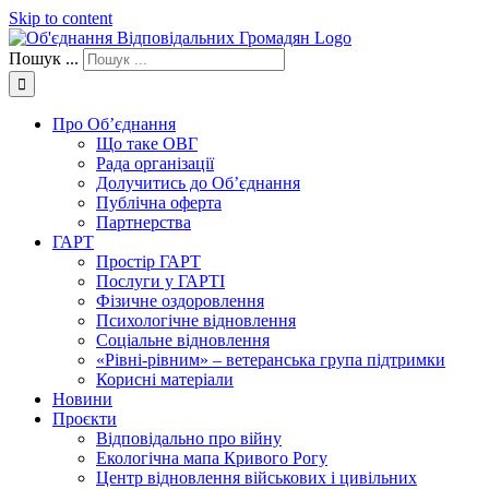
Skip to content
Пошук ...
Про Об’єднання
Що таке ОВГ
Рада організації
Долучитись до Об’єднання
Публічна оферта
Партнерства
ГАРТ
Простір ГАРТ
Послуги у ГАРТІ
Фізичне оздоровлення
Психологічне відновлення
Соціальне відновлення
«Рівні-рівним» – ветеранська група підтримки
Корисні матеріали
Новини
Проєкти
Відповідально про війну
Екологічна мапа Кривого Рогу
Центр відновлення військових і цивільних