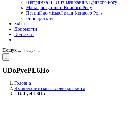
Підтримка ВПО та мешканців Кривого Рогу
Мапа доступності Кривого Рогу
Петиції до міської ради Кривого Рогу
Інші проєкти
Звіти
Допомогти
Контакти
Пошук ...
UDoPyePL6Ho
Головна
Як звичайне сміття стало рятівним
UDoPyePL6Ho