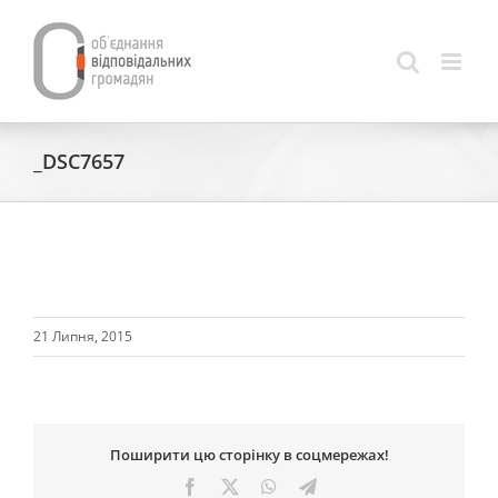
Skip
to
content
_DSC7657
21 Липня, 2015
Поширити цю сторінку в соцмережах!
Facebook
X
WhatsApp
Telegram