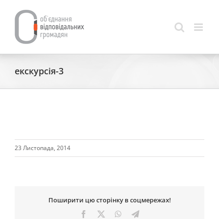
Skip
to
content
екскурсія-3
23 Листопада, 2014
Поширити цю сторінку в соцмережах!
Facebook
X
WhatsApp
Telegram