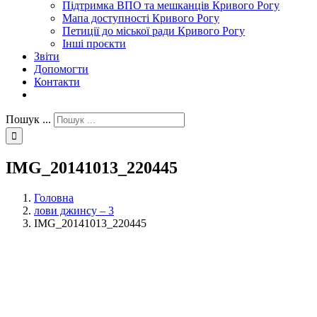
Підтримка ВПО та мешканців Кривого Рогу
Мапа доступності Кривого Рогу
Петиції до міської ради Кривого Рогу
Інші проєкти
Звіти
Допомогти
Контакти
Пошук ...
IMG_20141013_220445
Головна
лови джинсу – 3
IMG_20141013_220445