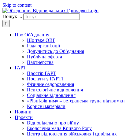
Skip to content
Пошук ...
Про Об’єднання
Що таке ОВГ
Рада організації
Долучитись до Об’єднання
Публічна оферта
Партнерства
ГАРТ
Простір ГАРТ
Послуги у ГАРТІ
Фізичне оздоровлення
Психологічне відновлення
Соціальне відновлення
«Рівні-рівним» – ветеранська група підтримки
Корисні матеріали
Новини
Проєкти
Відповідально про війну
Екологічна мапа Кривого Рогу
Центр відновлення військових і цивільних