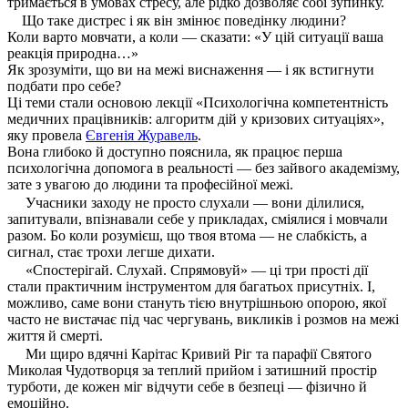
тримається в умовах стресу, але рідко дозволяє собі зупинку.
Що таке дистрес і як він змінює поведінку людини?
Коли варто мовчати, а коли — сказати: «У цій ситуації ваша
реакція природна…»
Як зрозуміти, що ви на межі виснаження — і як встигнути
подбати про себе?
Ці теми стали основою лекції «Психологічна компетентність
медичних працівників: алгоритм дій у кризових ситуаціях»,
яку провела
Євгенія Журавель
.
Вона глибоко й доступно пояснила, як працює перша
психологічна допомога в реальності — без зайвого академізму,
зате з увагою до людини та професійної межі.
Учасники заходу не просто слухали — вони ділилися,
запитували, впізнавали себе у прикладах, сміялися і мовчали
разом. Бо коли розумієш, що твоя втома — не слабкість, а
сигнал, стає трохи легше дихати.
«Спостерігай. Слухай. Спрямовуй» — ці три прості дії
стали практичним інструментом для багатьох присутніх. І,
можливо, саме вони стануть тією внутрішньою опорою, якої
часто не вистачає під час чергувань, викликів і розмов на межі
життя й смерті.
Ми щиро вдячні Карітас Кривий Ріг та парафії Святого
Миколая Чудотворця за теплий прийом і затишний простір
турботи, де кожен міг відчути себе в безпеці — фізично й
емоційно.