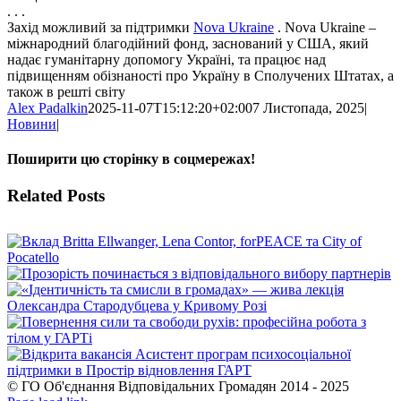
. . .
Захід можливий за підтримки
Nova Ukraine
. Nova Ukraine –
міжнародний благодійний фонд, заснований у США, який
надає гуманітарну допомогу Україні, та працює над
підвищенням обізнаності про Україну в Сполучених Штатах, а
також в решті світу
Alex Padalkin
2025-11-07T15:12:20+02:00
7 Листопада, 2025
|
Новини
|
Поширити цю сторінку в соцмережах!
Facebook
X
WhatsApp
Telegram
Related Posts
© ГО Об'єднання Відповідальних Громадян 2014 - 2025