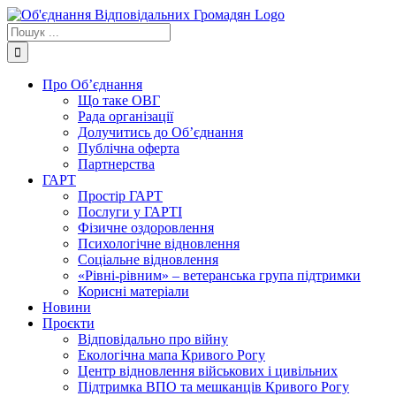
Skip
to
Пошук
content
...
Про Об’єднання
Що таке ОВГ
Рада організації
Долучитись до Об’єднання
Публічна оферта
Партнерства
ГАРТ
Простір ГАРТ
Послуги у ГАРТІ
Фізичне оздоровлення
Психологічне відновлення
Соціальне відновлення
«Рівні-рівним» – ветеранська група підтримки
Корисні матеріали
Новини
Проєкти
Відповідально про війну
Екологічна мапа Кривого Рогу
Центр відновлення військових і цивільних
Підтримка ВПО та мешканців Кривого Рогу