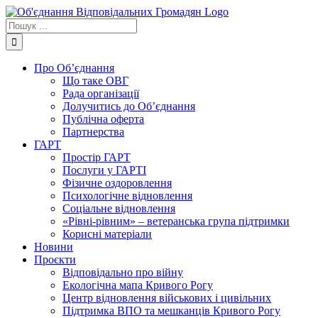
Skip
to
Пошук
content
...
Про Об’єднання
Що таке ОВГ
Рада організації
Долучитись до Об’єднання
Публічна оферта
Партнерства
ГАРТ
Простір ГАРТ
Послуги у ГАРТІ
Фізичне оздоровлення
Психологічне відновлення
Соціальне відновлення
«Рівні-рівним» – ветеранська група підтримки
Корисні матеріали
Новини
Проєкти
Відповідально про війну
Екологічна мапа Кривого Рогу
Центр відновлення військових і цивільних
Підтримка ВПО та мешканців Кривого Рогу