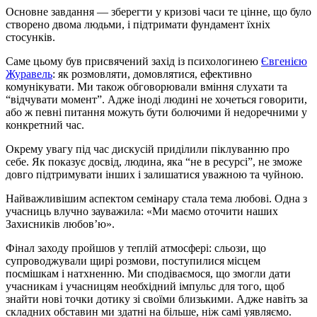
Основне завдання — зберегти у кризові часи те цінне, що було
створено двома людьми, і підтримати фундамент їхніх
стосунків.
Саме цьому був присвячений захід із психологинею
Євгенією
Журавель
: як розмовляти, домовлятися, ефективно
комунікувати. Ми також обговорювали вміння слухати та
“відчувати момент”. Адже іноді людині не хочеться говорити,
або ж певні питання можуть бути болючими й недоречними у
конкретний час.
Окрему увагу під час дискусій приділили піклуванню про
себе. Як показує досвід, людина, яка “не в ресурсі”, не зможе
довго підтримувати інших і залишатися уважною та чуйною.
Найважливішим аспектом семінару стала тема любові. Одна з
учасниць влучно зауважила: «Ми маємо оточити наших
Захисників любов’ю».
Фінал заходу пройшов у теплій атмосфері: сльози, що
супроводжували щирі розмови, поступилися місцем
посмішкам і натхненню. Ми сподіваємося, що змогли дати
учасникам і учасницям необхідний імпульс для того, щоб
знайти нові точки дотику зі своїми близькими. Адже навіть за
складних обставин ми здатні на більше, ніж самі уявляємо.