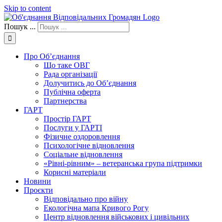
Skip to content
Пошук ...
Про Об’єднання
Що таке ОВГ
Рада організації
Долучитись до Об’єднання
Публічна оферта
Партнерства
ГАРТ
Простір ГАРТ
Послуги у ГАРТІ
Фізичне оздоровлення
Психологічне відновлення
Соціальне відновлення
«Рівні-рівним» – ветеранська група підтримки
Корисні матеріали
Новини
Проєкти
Відповідально про війну
Екологічна мапа Кривого Рогу
Центр відновлення військових і цивільних