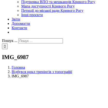
Підтримка ВПО та мешканців Кривого Рогу
Мапа доступності Кривого Рогу
Петиції до міської ради Кривого Рогу
Інші проєкти
Звіти
Допомогти
Контакти
Пошук ...
IMG_6987
Головна
Відбувся цикл тренінгів з топографії
IMG_6987