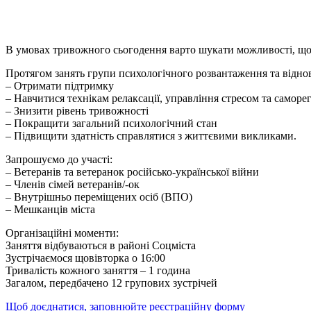
В умовах тривожного сьогодення варто шукати можливості, щоб
Протягом занять групи психологічного розвантаження та віднов
– Отримати підтримку
– Навчитися технікам релаксації, управління стресом та саморег
– Знизити рівень тривожності
– Покращити загальний психологічний стан
– Підвищити здатність справлятися з життєвими викликами.
Запрошуємо до участі:
– Ветеранів та ветеранок російсько-української війни
– Членів сімей ветеранів/-ок
– Внутрішньо переміщених осіб (ВПО)
– Мешканців міста
Організаційні моменти:
Заняття відбуваються в районі Соцміста
Зустрічаємося щовівторка о 16:00
Тривалість кожного заняття – 1 година
Загалом, передбачено 12 групових зустрічей
Щоб доєднатися, заповнюйте реєстраційну форму