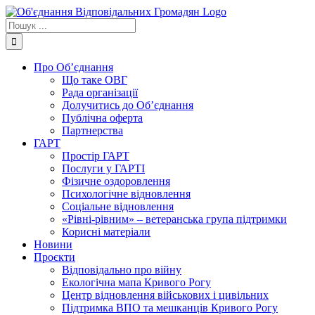
Skip
to
Пошук
content
...
Про Об’єднання
Що таке ОВГ
Рада організації
Долучитись до Об’єднання
Публічна оферта
Партнерства
ГАРТ
Простір ГАРТ
Послуги у ГАРТІ
Фізичне оздоровлення
Психологічне відновлення
Соціальне відновлення
«Рівні-рівним» – ветеранська група підтримки
Корисні матеріали
Новини
Проєкти
Відповідально про війну
Екологічна мапа Кривого Рогу
Центр відновлення військових і цивільних
Підтримка ВПО та мешканців Кривого Рогу