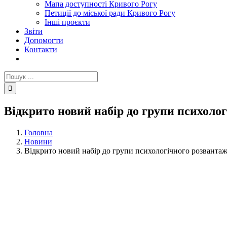
Мапа доступності Кривого Рогу
Петиції до міської ради Кривого Рогу
Інші проєкти
Звіти
Допомогти
Контакти
Пошук
...
Відкрито новий набір до групи психоло
Головна
Новини
Відкрито новий набір до групи психологічного розвантаж