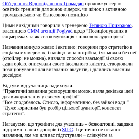
Об’єднання Відповідальних Громадян
продовжує серію
освітніх тренінгів для жінок-лідерок, чи жінок з активною
громадянською чи бізнесовою позицією
Цими вихідними говорили з тренеркою
Тетяною Прихожою
,
власницею
СММ агенції Poglyad
щодо “Позиціонування в
соцмережах та якісна комунікація з цільовою аудиторією”.
Навчання минуло жваво і активно: говорили про стратегію в
соціальних мережах, і навіщо вона потрібна, і як можна без неї
(спойлер: не можна), вивчали способи взаємодії зі своєю
аудиторією, описували свого ідеального клієнта, створювали
позиціонування для вигаданих акаунтів, і ділились власним
досвідом.
Відгуки від учасниць надихнули:
“Практичні завдання розворушили мозок, взяла декілька ідей
для використання у своєму профілі”.
“Все сподобалось. Стисло, інформативно, без зайвої води.”
“Дуже корисним був розбір цільової аудиторії, конспект
стратегій”.
Нагадуємо, що тренінги для учасниць – безкоштовні, завдяки
підтримці наших донорів із
SILC
. І це точно не останнє
навчання, яке ми для вас підготували – слідкуйте за