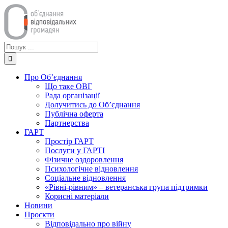
Skip
to
content
Пошук
...
Про Об’єднання
Що таке ОВГ
Рада організації
Долучитись до Об’єднання
Публічна оферта
Партнерства
ГАРТ
Простір ГАРТ
Послуги у ГАРТІ
Фізичне оздоровлення
Психологічне відновлення
Соціальне відновлення
«Рівні-рівним» – ветеранська група підтримки
Корисні матеріали
Новини
Проєкти
Відповідально про війну