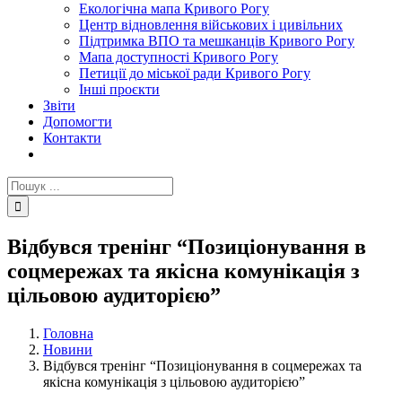
Екологічна мапа Кривого Рогу
Центр відновлення військових і цивільних
Підтримка ВПО та мешканців Кривого Рогу
Мапа доступності Кривого Рогу
Петиції до міської ради Кривого Рогу
Інші проєкти
Звіти
Допомогти
Контакти
Пошук
...
Відбувся тренінг “Позиціонування в
соцмережах та якісна комунікація з
цільовою аудиторією”
Головна
Новини
Відбувся тренінг “Позиціонування в соцмережах та
якісна комунікація з цільовою аудиторією”