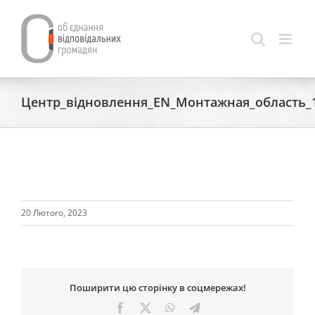
Skip
to
content
Центр_відновлення_EN_Монтажная_область_
20 Лютого, 2023
Поширити цю сторінку в соцмережах!
Facebook
X
WhatsApp
Telegram