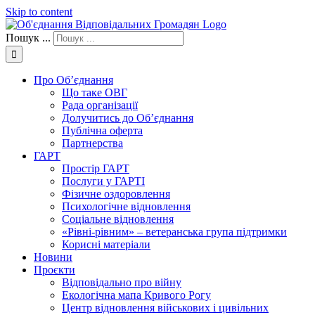
Skip to content
Пошук ...
Про Об’єднання
Що таке ОВГ
Рада організації
Долучитись до Об’єднання
Публічна оферта
Партнерства
ГАРТ
Простір ГАРТ
Послуги у ГАРТІ
Фізичне оздоровлення
Психологічне відновлення
Соціальне відновлення
«Рівні-рівним» – ветеранська група підтримки
Корисні матеріали
Новини
Проєкти
Відповідально про війну
Екологічна мапа Кривого Рогу
Центр відновлення військових і цивільних