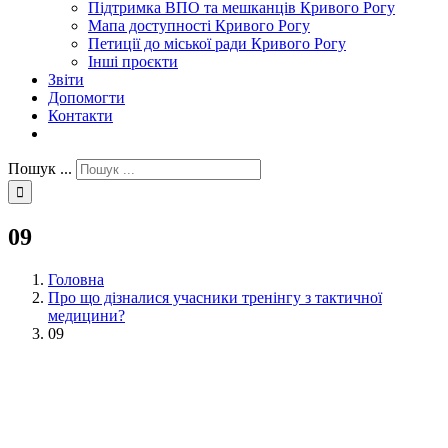
Підтримка ВПО та мешканців Кривого Рогу
Мапа доступності Кривого Рогу
Петиції до міської ради Кривого Рогу
Інші проєкти
Звіти
Допомогти
Контакти
Пошук ...
09
Головна
Про що дізналися учасники тренінгу з тактичної
медицини?
09